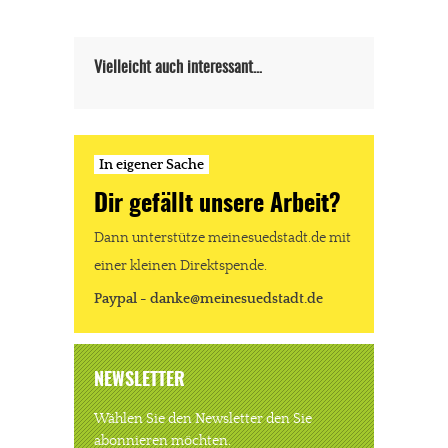
Vielleicht auch interessant…
In eigener Sache
Dir gefällt unsere Arbeit?
In eigener Sache
Dann unterstütze meinesuedstadt.de mit
Dir gefällt unsere Arbeit?
einer kleinen Direktspende.
meinesuedstadt.de finanziert sich durch Partnerprofile und
Paypal - danke@meinesuedstadt.de
Werbung. Beide Einnahmequellen sind in den letzten Monaten
stark zurückgegangen.
NEWSLETTER
Solltest Du unsere unabhängige Berichterstattung schätzen,
kannst Du uns mit einer kleinen Spende unterstützen.
Wählen Sie den Newsletter den Sie
abonnieren möchten.
Paypal - danke@meinesuedstadt.de