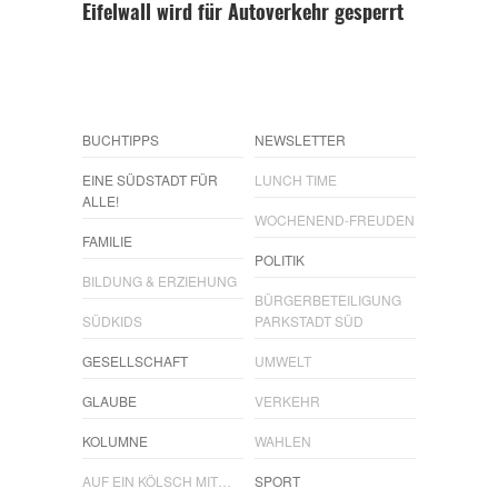
Eifelwall wird für Autoverkehr gesperrt
BUCHTIPPS
NEWSLETTER
EINE SÜDSTADT FÜR
LUNCH TIME
ALLE!
WOCHENEND-FREUDEN
FAMILIE
POLITIK
BILDUNG & ERZIEHUNG
BÜRGERBETEILIGUNG
SÜDKIDS
PARKSTADT SÜD
GESELLSCHAFT
UMWELT
GLAUBE
VERKEHR
KOLUMNE
WAHLEN
AUF EIN KÖLSCH MIT…
SPORT