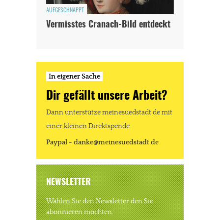
AUFGESCHNAPPT
Dir gefällt unsere Arbeit?
Vermisstes Cranach-Bild entdeckt
meinesuedstadt.de finanziert sich durch Partnerprofile und
Werbung. Beide Einnahmequellen sind in den letzten Monaten
stark zurückgegangen.
In eigener Sache
Solltest Du unsere unabhängige Berichterstattung schätzen,
Dir gefällt unsere Arbeit?
kannst Du uns mit einer kleinen Spende unterstützen.
Paypal - danke@meinesuedstadt.de
Dann unterstütze meinesuedstadt.de mit
einer kleinen Direktspende.
Paypal - danke@meinesuedstadt.de
JETZT SPENDEN
Schon erledigt!
NEWSLETTER
Wählen Sie den Newsletter den Sie
abonnieren möchten.