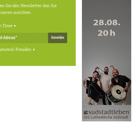
n Sie den Newsletter den Sie
nieren möchten.
h Time
Anmelden
enend-Freuden