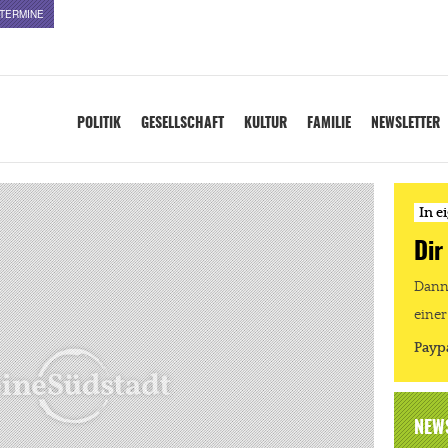
TERMINE
POLITIK
GESELLSCHAFT
KULTUR
FAMILIE
NEWSLETTER
In e
Dir
Dann 
einer
Payp
NEW