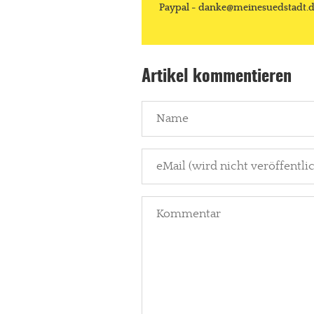
Paypal - danke@meinesuedstadt.
Artikel kommentieren
In eigener Sache
Dir gefällt unse
meinesuedstadt.de finanziert sich dur
Solltest Du unsere unabhängige Bericht