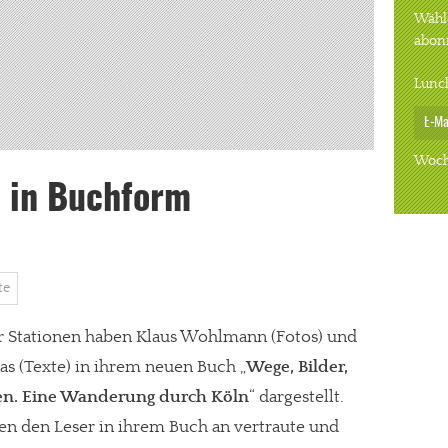
Wähle
abon
Lunc
Woch
n in Buchform
te
r Stationen haben Klaus Wohlmann (Fotos) und
as (Texte) in ihrem neuen Buch „
Wege, Bilder,
n. Eine Wanderung durch Köln
“ dargestellt.
en den Leser in ihrem Buch an vertraute und