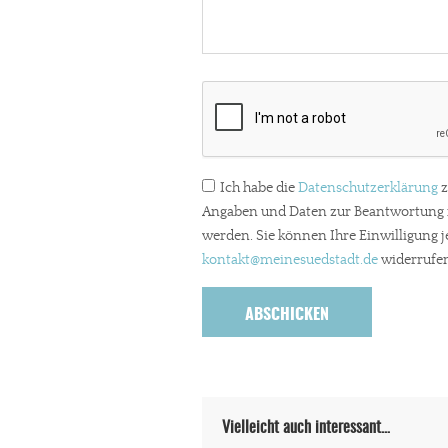
Paypal - danke@meinesuedstadt.de
JETZT SPENDEN
Schon erledi
Ich habe die
Datenschutzerklärung
z
Angaben und Daten zur Beantwortung m
werden. Sie können Ihre Einwilligung j
kontakt
@meinesuedstadt.de
widerrufen
Vielleicht auch interessant…