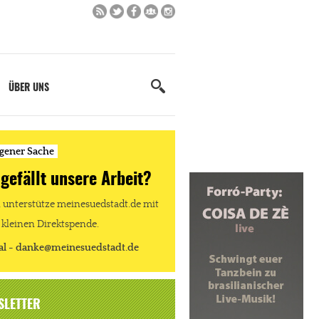
ÜBER UNS
igener Sache
 gefällt unsere Arbeit?
unterstütze meinesuedstadt.de mit
 kleinen Direktspende.
al - danke@meinesuedstadt.de
SLETTER