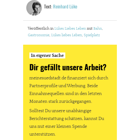
In eigener Sache
Text:
Reinhard Lüke
Dir gefällt unsere Arbeit?
Veröffentlich in
Lükes Liebes Leben
mit
Bahn
,
meinesuedstadt.de finanziert sich durch Partnerprofile und
Gastronomie
,
Lükes liebes Leben
,
Spielplatz
Werbung. Beide Einnahmequellen sind in den letzten Monaten
stark zurückgegangen.
In eigener Sache
Solltest Du unsere unabhängige Berichterstattung schätzen,
kannst Du uns mit einer kleinen Spende unterstützen.
Dir gefällt unsere Arbeit?
Paypal - danke@meinesuedstadt.de
meinesuedstadt.de finanziert sich durch
Partnerprofile und Werbung. Beide
Einnahmequellen sind in den letzten
JETZT SPENDEN
Schon erledigt!
Monaten stark zurückgegangen.
Solltest Du unsere unabhängige
Berichterstattung schätzen, kannst Du
uns mit einer kleinen Spende
unterstützen.