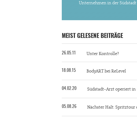
Unternehmen in der Südstadt
MEIST GELESENE BEITRÄGE
26.05.11
Unter Kontrolle?
18.08.15
BodyART bei ReLevel
04.02.20
Südstadt-Arzt operiert i
05.08.26
Nächster Halt: Spritztour 