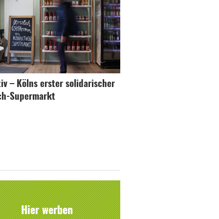
iv – Kölns erster solidarischer
ch-Supermarkt
Hier werben