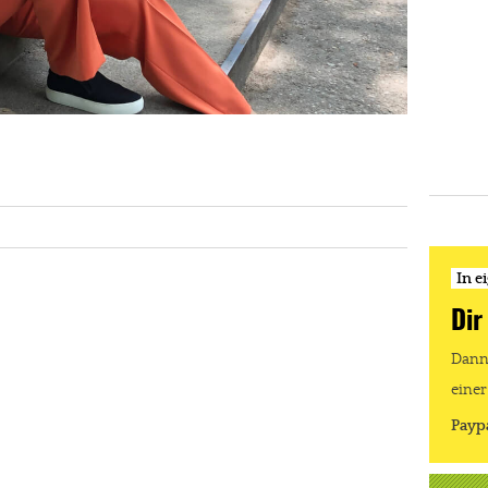
In e
Dir
Dann 
einer
Payp