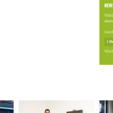
NEW
Wähle
abon
Lunc
Woch