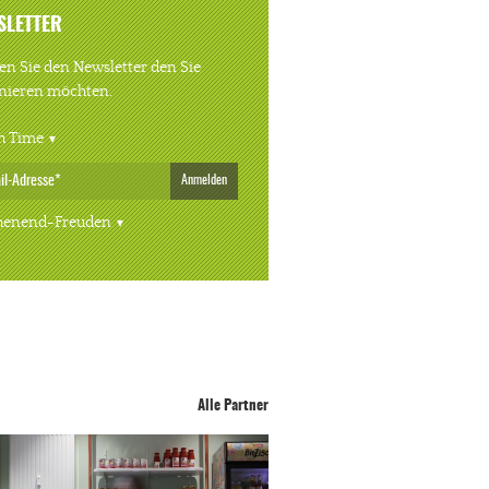
SLETTER
n Sie den Newsletter den Sie
nieren möchten.
h Time
Anmelden
enend-Freuden
Alle Partner