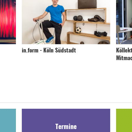
in.form - Köln Südstadt
Köllekt
Mitma
Termine