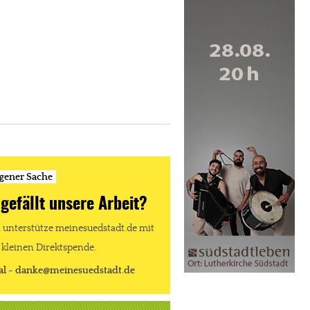
igener Sache
 gefällt unsere Arbeit?
unterstütze meinesuedstadt.de mit
 kleinen Direktspende.
al - danke@meinesuedstadt.de