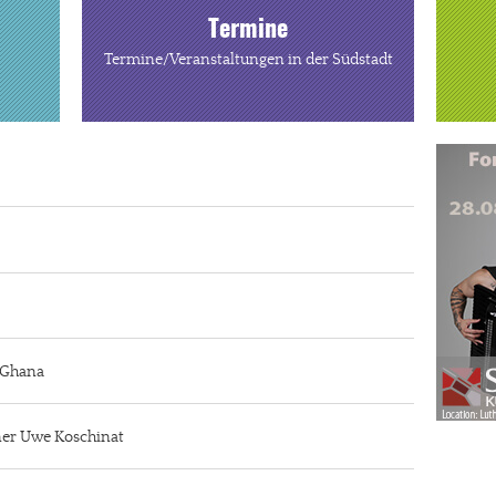
Termine
Termine/Veranstaltungen in der Südstadt
n Ghana
iner Uwe Koschinat