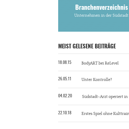
Branchenverzeichnis
Unternehmen in der Südstadt
MEIST GELESENE BEITRÄGE
18.08.15
BodyART bei ReLevel
26.05.11
Unter Kontrolle?
04.02.20
Südstadt-Arzt operiert i
22.10.18
Erstes Spiel ohne Kulttra