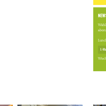
NEW
Wähle
abon
Lunc
Woch