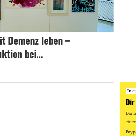
Mit Demenz leben –
uktion bei…
In e
Dir
Dann 
einer
Payp