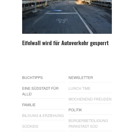
Eifelwall wird für Autoverkehr gesperrt
BUCHTIPPS
NEWSLETTER
EINE SÜDSTADT FÜR
LUNCH TIME
ALLE!
WOCHENEND-FREUDEN
FAMILIE
POLITIK
BILDUNG & ERZIEHUNG
BÜRGERBETEILIGUNG
SÜDKIDS
PARKSTADT SÜD