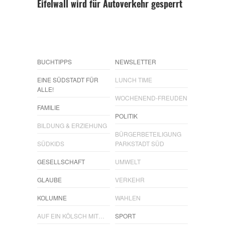
Eifelwall wird für Autoverkehr gesperrt
BUCHTIPPS
NEWSLETTER
EINE SÜDSTADT FÜR
LUNCH TIME
ALLE!
WOCHENEND-FREUDEN
FAMILIE
POLITIK
BILDUNG & ERZIEHUNG
BÜRGERBETEILIGUNG
SÜDKIDS
PARKSTADT SÜD
GESELLSCHAFT
UMWELT
GLAUBE
VERKEHR
KOLUMNE
WAHLEN
AUF EIN KÖLSCH MIT…
SPORT