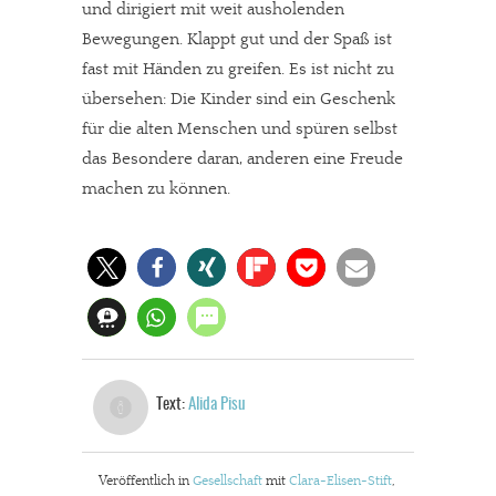
und dirigiert mit weit ausholenden
Dir gefällt unsere Arbeit?
Bewegungen. Klappt gut und der Spaß ist
fast mit Händen zu greifen. Es ist nicht zu
meinesuedstadt.de finanziert sich durch Partnerprofile und
übersehen: Die Kinder sind ein Geschenk
Werbung. Beide Einnahmequellen sind in den letzten Monaten
für die alten Menschen und spüren selbst
stark zurückgegangen.
das Besondere daran, anderen eine Freude
Solltest Du unsere unabhängige Berichterstattung schätzen,
machen zu können.
kannst Du uns mit einer kleinen Spende unterstützen.
Paypal - danke@meinesuedstadt.de
JETZT SPENDEN
Schon erledigt!
Text:
Alida Pisu
Veröffentlich in
Gesellschaft
mit
Clara-Elisen-Stift
,