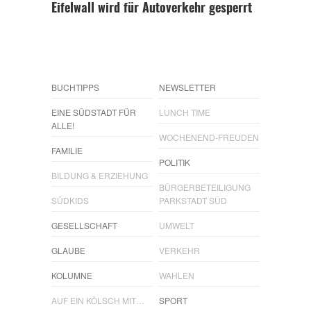
Eifelwall wird für Autoverkehr gesperrt
BUCHTIPPS
NEWSLETTER
EINE SÜDSTADT FÜR
LUNCH TIME
ALLE!
WOCHENEND-FREUDEN
FAMILIE
POLITIK
BILDUNG & ERZIEHUNG
BÜRGERBETEILIGUNG
SÜDKIDS
PARKSTADT SÜD
GESELLSCHAFT
UMWELT
GLAUBE
VERKEHR
KOLUMNE
WAHLEN
AUF EIN KÖLSCH MIT…
SPORT