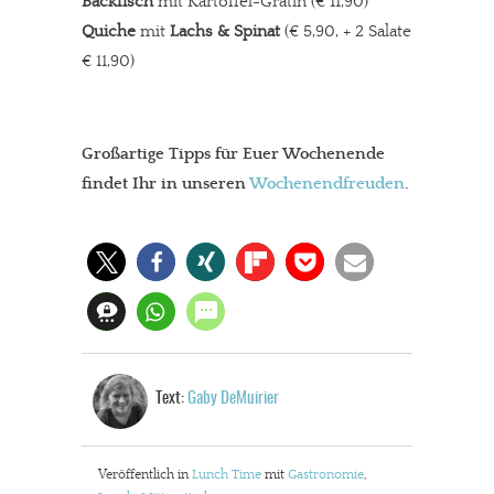
Backfisch
mit Kartoffel-Gratin (€ 11,90)
Quiche
mit
Lachs & Spinat
(€ 5,90, + 2 Salate
€ 11,90)
In eigener Sache
Großartige Tipps für Euer Wochenende
Dir gefällt unsere Arbeit?
findet Ihr in unseren
Wochenendfreuden
.
meinesuedstadt.de finanziert sich durch Partnerprofile und
Werbung. Beide Einnahmequellen sind in den letzten Monaten
stark zurückgegangen.
Solltest Du unsere unabhängige Berichterstattung schätzen,
kannst Du uns mit einer kleinen Spende unterstützen.
Paypal - danke@meinesuedstadt.de
Text:
Gaby DeMuirier
JETZT SPENDEN
Schon erledigt!
Veröffentlich in
Lunch Time
mit
Gastronomie
,