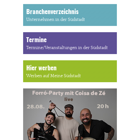
Branchenverzeichnis
Unternehmen in der Südstadt
Termine
Termine/Veranstaltungen in der Südstadt
Hier werben
Werben auf Meine Südstadt