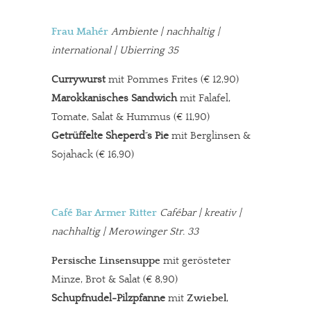
Frau Mahér
Ambiente
| nachhaltig |
international | Ubierring 35
Currywurst
mit Pommes Frites (€ 12,90)
Marokkanisches Sandwich
mit Falafel,
Tomate, Salat & Hummus (€ 11,90)
Getrüffelte Sheperd´s Pie
mit Berglinsen &
Sojahack (€ 16,90)
Café Bar Armer Ritter
Cafébar
| kreativ |
nachhaltig | Merowinger Str. 33
Persische Linsensuppe
mit gerösteter
Minze, Brot & Salat (€ 8,90)
Schupfnudel-Pilzpfanne
mit
Zwiebel
,