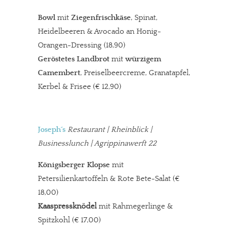
Bowl
mit
Ziegenfrischkäse
, Spinat,
Heidelbeeren & Avocado an Honig-
Orangen-Dressing (18,90)
Geröstetes Landbrot
mit
würzigem
Camembert
, Preiselbeercreme, Granatapfel,
Kerbel & Frisee
(€ 12,90)
Joseph´s
Restaurant
| Rheinblick |
Businesslunch | Agrippinawerft 22
Königsberger Klopse
mit
Petersilienkartoffeln & Rote Bete-Salat
(€
18,00)
Kaaspressknödel
mit Rahmegerlinge &
Spitzkohl
(€ 17,00)