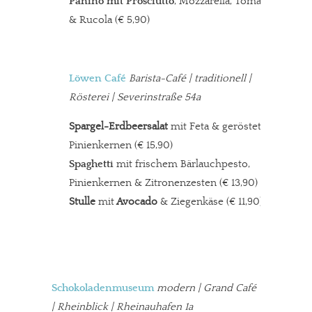
Panino mit Prosciutto
, Mozzarella, Tomate
& Rucola (€ 5,90)
Löwen Café
Barista-Café
| traditionell |
Rösterei | Severinstraße 54a
Spargel-Erdbeersalat
mit Feta & gerösteten
Pinienkernen (€ 15,90)
Spaghetti
mit frischem Bärlauchpesto,
Pinienkernen & Zitronenzesten
(€ 13,90)
Stulle
mit
Avocado
& Ziegenkäse (€ 11,90)
Schokoladenmuseum
modern
| Grand Café
| Rheinblick | Rheinauhafen 1a