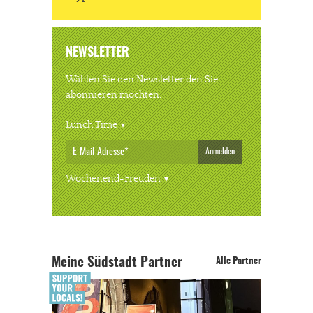
NEWSLETTER
Wählen Sie den Newsletter den Sie
abonnieren möchten.
Lunch Time
Anmelden
Wochenend-Freuden
Meine Südstadt Partner
Alle Partner