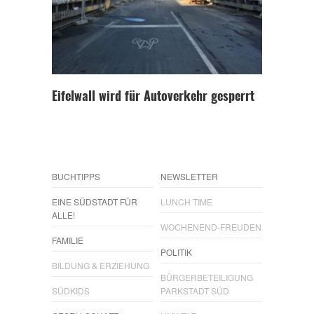
Eifelwall wird für Autoverkehr gesperrt
BUCHTIPPS
NEWSLETTER
EINE SÜDSTADT FÜR
LUNCH TIME
ALLE!
WOCHENEND-FREUDEN
FAMILIE
POLITIK
BILDUNG & ERZIEHUNG
BÜRGERBETEILIGUNG
SÜDKIDS
PARKSTADT SÜD