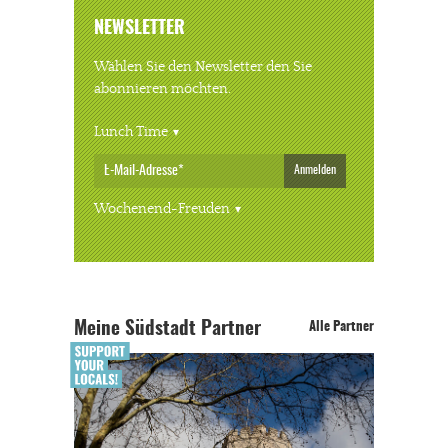
NEWSLETTER
Wählen Sie den Newsletter den Sie
abonnieren möchten.
Lunch Time
Anmelden
Wochenend-Freuden
Meine Südstadt Partner
Alle Partner