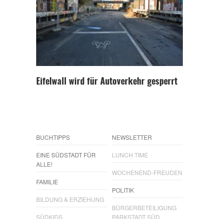
Eifelwall wird für Autoverkehr gesperrt
BUCHTIPPS
NEWSLETTER
EINE SÜDSTADT FÜR
LUNCH TIME
ALLE!
WOCHENEND-FREUDEN
FAMILIE
POLITIK
BILDUNG & ERZIEHUNG
BÜRGERBETEILIGUNG
SÜDKIDS
PARKSTADT SÜD