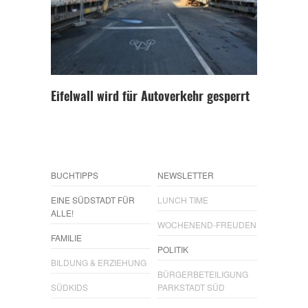
Eifelwall wird für Autoverkehr gesperrt
BUCHTIPPS
NEWSLETTER
EINE SÜDSTADT FÜR
LUNCH TIME
ALLE!
WOCHENEND-FREUDEN
FAMILIE
POLITIK
BILDUNG & ERZIEHUNG
BÜRGERBETEILIGUNG
SÜDKIDS
PARKSTADT SÜD