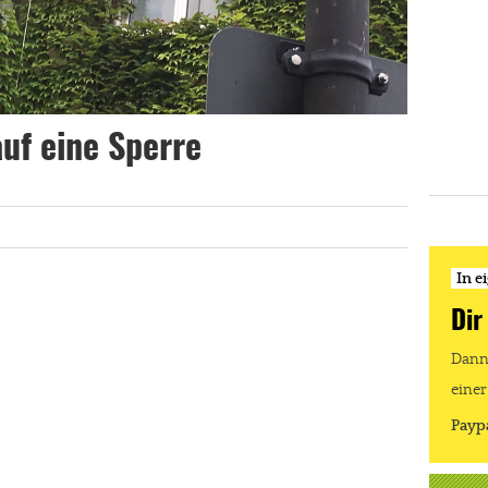
uf eine Sperre
In e
Dir
Dann 
einer
Payp