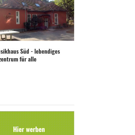
sikhaus Süd - lebendiges
zentrum für alle
Hier werben