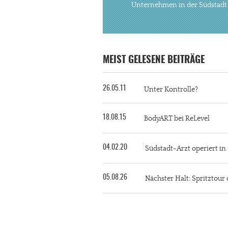
Unternehmen in der Südstadt
MEIST GELESENE BEITRÄGE
26.05.11
Unter Kontrolle?
18.08.15
BodyART bei ReLevel
04.02.20
Südstadt-Arzt operiert i
05.08.26
Nächster Halt: Spritztour 