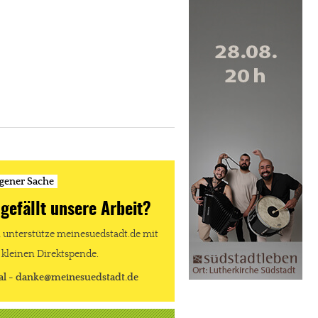
igener Sache
 gefällt unsere Arbeit?
unterstütze meinesuedstadt.de mit
 kleinen Direktspende.
al - danke@meinesuedstadt.de