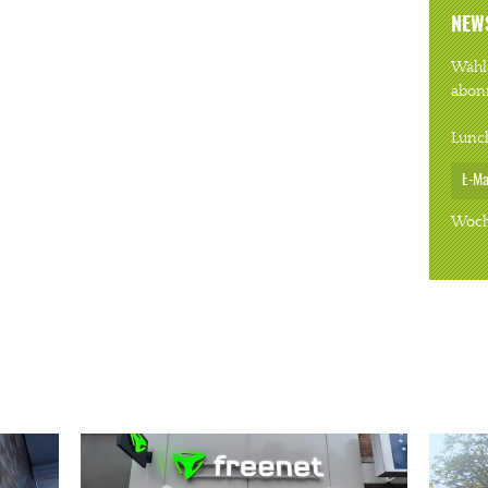
NEW
Wähle
abon
Lunc
Woch