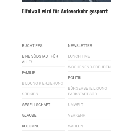
Eifelwall wird für Autoverkehr gesperrt
BUCHTIPPS
NEWSLETTER
EINE SÜDSTADT FÜR
LUNCH TIME
ALLE!
WOCHENEND-FREUDEN
FAMILIE
POLITIK
BILDUNG & ERZIEHUNG
BÜRGERBETEILIGUNG
SÜDKIDS
PARKSTADT SÜD
GESELLSCHAFT
UMWELT
GLAUBE
VERKEHR
KOLUMNE
WAHLEN