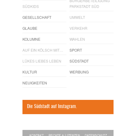
BÜRGERBETEILIGUNG
SÜDKIDS
PARKSTADT SÜD
GESELLSCHAFT
UMWELT
GLAUBE
VERKEHR
KOLUMNE
WAHLEN
AUF EIN KÖLSCH MIT…
SPORT
LÜKES LIEBES LEBEN
SÜDSTADT
KULTUR
WERBUNG
NEUIGKEITEN
Die Südstadt auf Instagram.
KONTAKT
RECHTE & LIZENZEN
DATENSCHUTZ