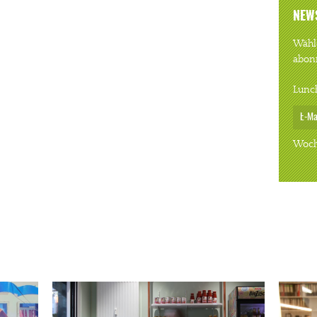
NEW
Wähle
abon
Lunc
Woch