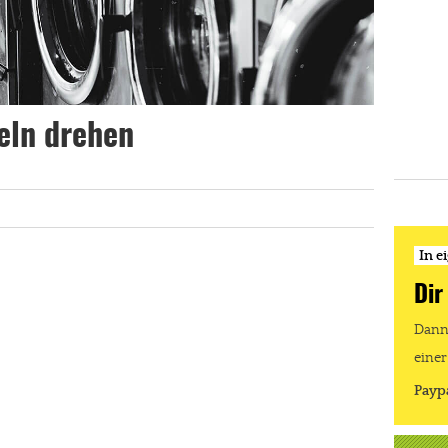
eln drehen
In e
Dir
Dann 
einer
Payp