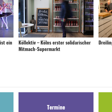
ist ein
Köllektiv – Kölns erster solidarischer
Dreili
Mitmach-Supermarkt
Termine