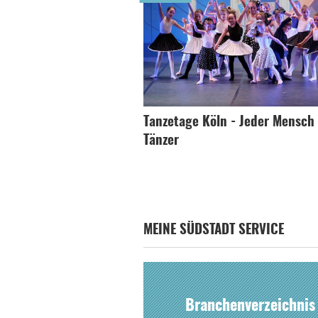
Tanzetage Köln - Jeder Mensch 
Tänzer
MEINE SÜDSTADT SERVICE
Branchenverzeichnis