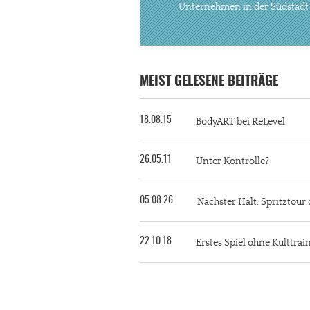
Unternehmen in der Südstadt
MEIST GELESENE BEITRÄGE
18.08.15
BodyART bei ReLevel
26.05.11
Unter Kontrolle?
05.08.26
Nächster Halt: Spritztour 
22.10.18
Erstes Spiel ohne Kulttra