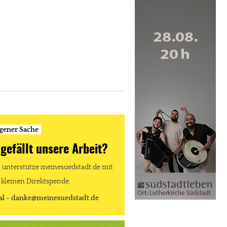
igener Sache
 gefällt unsere Arbeit?
unterstütze meinesuedstadt.de mit
 kleinen Direktspende.
al - danke@meinesuedstadt.de