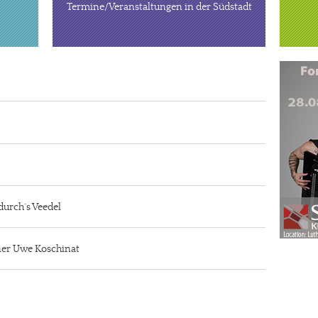
Termine/Veranstaltungen in der Südstadt
durch´s Veedel
iner Uwe Koschinat