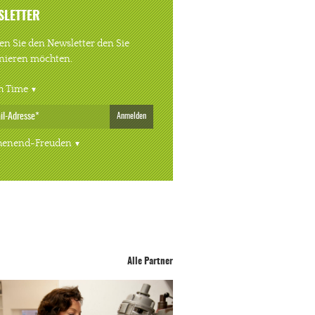
SLETTER
n Sie den Newsletter den Sie
nieren möchten.
h Time
Anmelden
enend-Freuden
Alle Partner