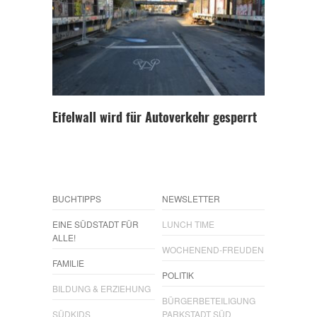
Eifelwall wird für Autoverkehr gesperrt
BUCHTIPPS
NEWSLETTER
EINE SÜDSTADT FÜR
LUNCH TIME
ALLE!
WOCHENEND-FREUDEN
FAMILIE
POLITIK
BILDUNG & ERZIEHUNG
BÜRGERBETEILIGUNG
SÜDKIDS
PARKSTADT SÜD