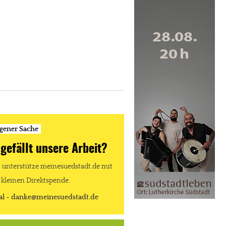
igener Sache
 gefällt unsere Arbeit?
unterstütze meinesuedstadt.de mit
 kleinen Direktspende.
al - danke@meinesuedstadt.de