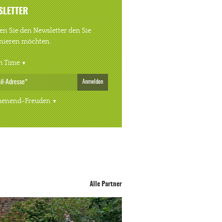
SLETTER
n Sie den Newsletter den Sie
nieren möchten.
h Time
Anmelden
enend-Freuden
Alle Partner