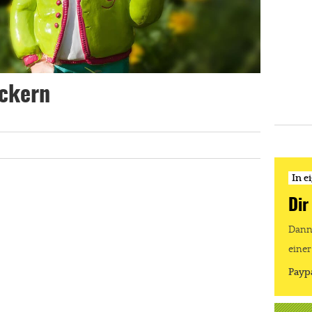
eckern
In e
Dir
Dann 
einer
Payp