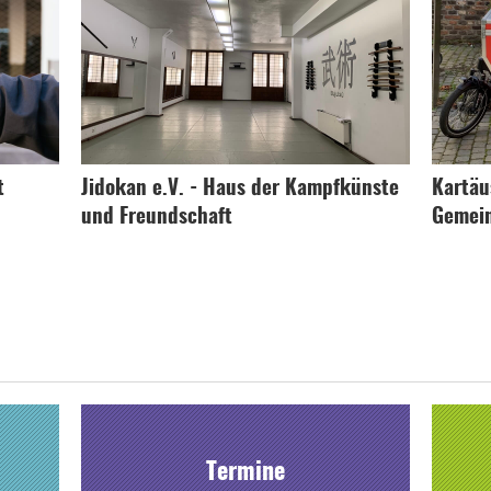
t
Jidokan e.V. - Haus der Kampfkünste
Kartäu
und Freundschaft
Gemein
Termine