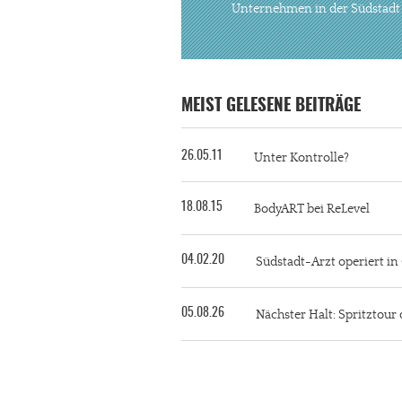
Unternehmen in der Südstadt
MEIST GELESENE BEITRÄGE
26.05.11
Unter Kontrolle?
18.08.15
BodyART bei ReLevel
04.02.20
Südstadt-Arzt operiert i
05.08.26
Nächster Halt: Spritztour 