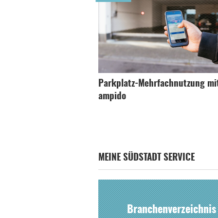
Parkplatz-Mehrfachnutzung mi
ampido
MEINE SÜDSTADT SERVICE
Branchenverzeichnis