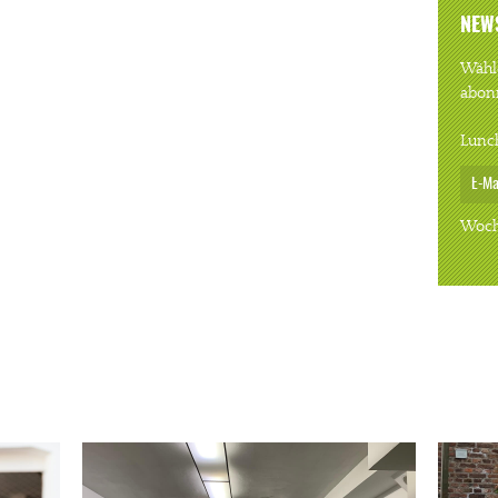
NEW
Wähle
abon
Lunc
Woch