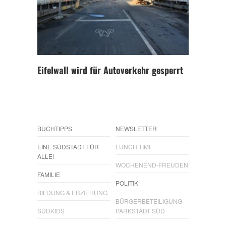
Eifelwall wird für Autoverkehr gesperrt
BUCHTIPPS
NEWSLETTER
EINE SÜDSTADT FÜR
LUNCH TIME
ALLE!
WOCHENEND-FREUDEN
FAMILIE
POLITIK
BILDUNG & ERZIEHUNG
BÜRGERBETEILIGUNG
SÜDKIDS
PARKSTADT SÜD