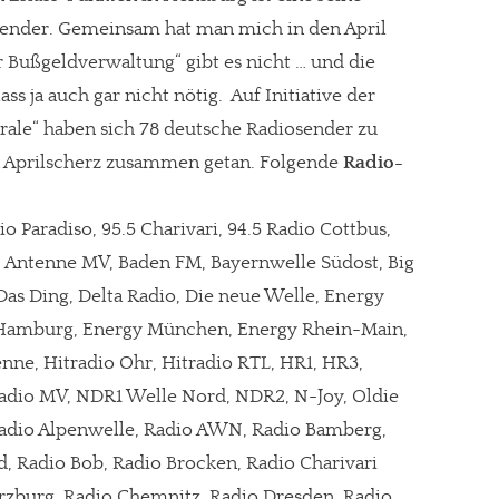
sender. Gemeinsam hat man mich in den April
r Bußgeldverwaltung“ gibt es nicht … und die
s ja auch gar nicht nötig. Auf Initiative der
rale“ haben sich 78 deutsche Radiosender zu
 Aprilscherz zusammen getan. Folgende
Radio-
io Paradiso, 95.5 Charivari, 94.5 Radio Cottbus,
n, Antenne MV, Baden FM, Bayernwelle Südost, Big
as Ding, Delta Radio, Die neue Welle, Energy
 Hamburg, Energy München, Energy Rhein-Main,
enne, Hitradio Ohr, Hitradio RTL, HR1, HR3,
adio MV, NDR1 Welle Nord, NDR2, N-Joy, Oldie
, Radio Alpenwelle, Radio AWN, Radio Bamberg,
ld, Radio Bob, Radio Brocken, Radio Charivari
zburg, Radio Chemnitz, Radio Dresden, Radio