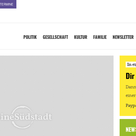
TERMINE
POLITIK
GESELLSCHAFT
KULTUR
FAMILIE
NEWSLETTER
In e
Dir
Dann 
einer
Payp
NEW