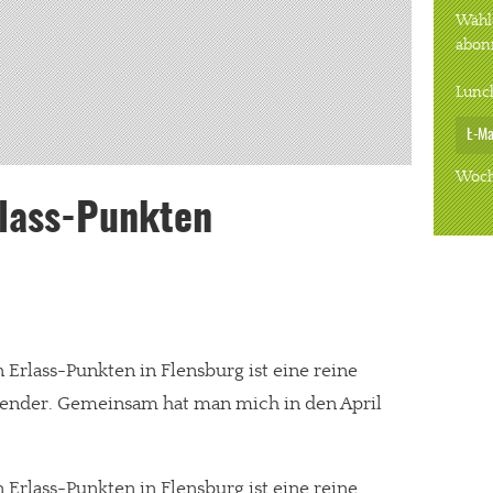
Wähle
abon
Lunc
Woch
rlass-Punkten
n Erlass-Punkten in Flensburg ist eine reine
sender. Gemeinsam hat man mich in den April
n Erlass-Punkten in Flensburg ist eine reine