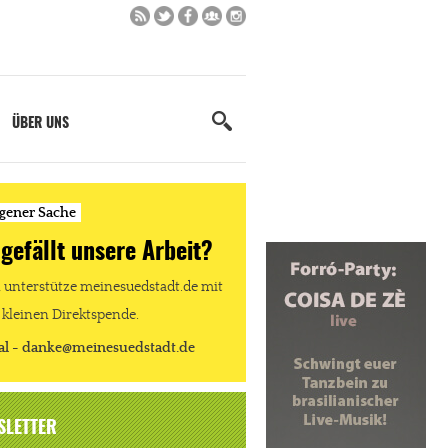
ÜBER UNS
igener Sache
 gefällt unsere Arbeit?
unterstütze meinesuedstadt.de mit
 kleinen Direktspende.
al - danke@meinesuedstadt.de
SLETTER