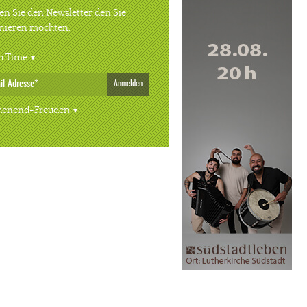
n Sie den Newsletter den Sie
nieren möchten.
h Time
Anmelden
enend-Freuden