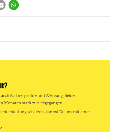
it?
durch Partnerprofile und Werbung. Beide
ten Monaten stark zurückgegangen.
re Arbeit?
ichterstattung schätzen, kannst Du uns mit einer
ch Partnerprofile und Werbung. Beide Einnahmequellen sind in den let
de
erstattung schätzen, kannst Du uns mit einer kleinen Spende unterstüt