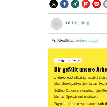
Text:
Gastbeitrag
Veröffentlich in
Aufgeschnappt
In eigener Sache
Dir gefällt unsere Arbe
meinesuedstadt.de finanziert sich 
In eigener Sache
Einnahmequellen sind in den letz
Dir gefällt unse
Solltest Du unsere unabhängige Ber
kleinen Spende unterstützen.
meinesuedstadt.de finanziert sich dur
Paypal - danke@meinesuedstadt.
Solltest Du unsere unabhängige Bericht