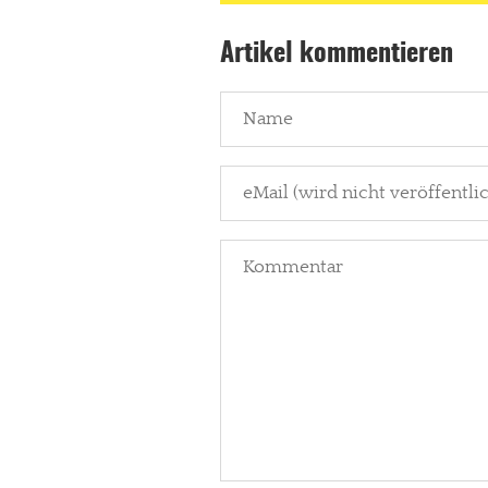
Artikel kommentieren
In eigener Sache
Dir gefällt unse
meinesuedstadt.de finanziert sich dur
Solltest Du unsere unabhängige Bericht