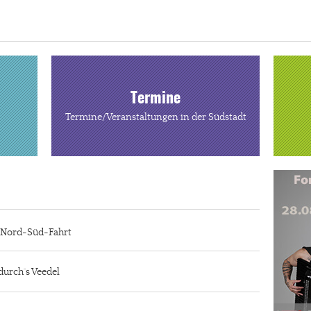
Termine
Termine/Veranstaltungen in der Südstadt
r Nord-Süd-Fahrt
durch´s Veedel