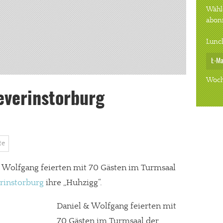
Wähle
abon
Lunc
Woch
everinstorburg
te
 Wolfgang feierten mit 70 Gästen im Turmsaal
rinstorburg
ihre „Huhzigg“.
Daniel & Wolfgang feierten mit
70 Gästen im Turmsaal der