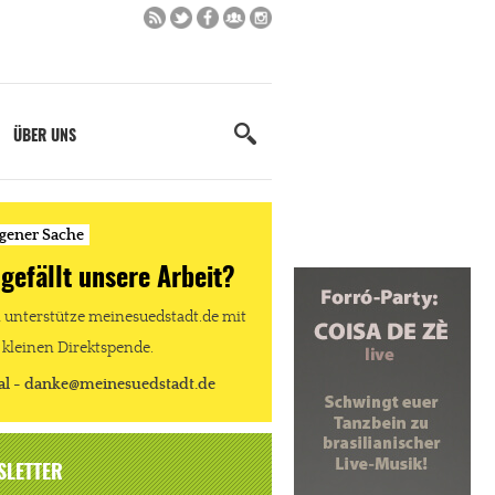
ÜBER UNS
igener Sache
 gefällt unsere Arbeit?
unterstütze meinesuedstadt.de mit
 kleinen Direktspende.
al - danke@meinesuedstadt.de
SLETTER