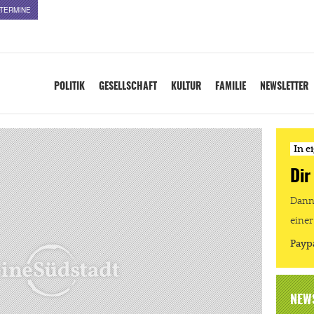
TERMINE
POLITIK
GESELLSCHAFT
KULTUR
FAMILIE
NEWSLETTER
In e
Dir
Dann 
einer
Payp
NEW