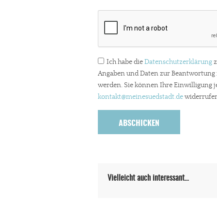
Paypal - danke@meinesuedstadt.de
JETZT SPENDEN
Schon erledi
Ich habe die
Datenschutzerklärung
z
Angaben und Daten zur Beantwortung m
werden. Sie können Ihre Einwilligung j
kontakt
@meinesuedstadt.de
widerrufen
Vielleicht auch interessant…