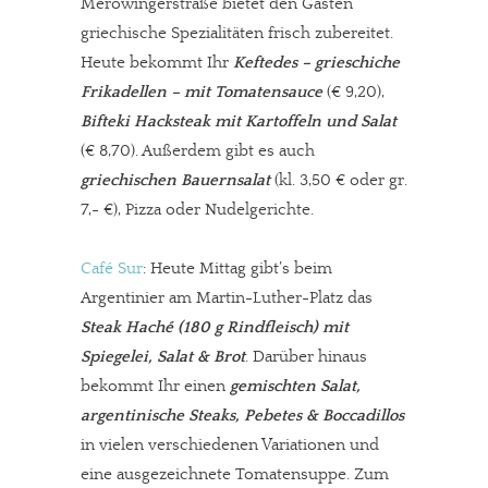
Merowingerstraße bietet den Gästen
griechische Spezialitäten frisch zubereitet.
Heute bekommt Ihr
Keftedes – grieschiche
Frikadellen – mit Tomatensauce
(€ 9,20),
Bifteki Hacksteak mit Kartoffeln und Salat
(€ 8,70). Außerdem gibt es auch
griechischen Bauernsalat
(kl. 3,50 € oder gr.
In eigener Sache
7,- €), Pizza oder Nudelgerichte.
Dir gefällt unsere Arbeit?
Café Sur
: Heute Mittag gibt’s beim
meinesuedstadt.de finanziert sich durch Partnerprofile und
Argentinier am Martin-Luther-Platz das
Werbung. Beide Einnahmequellen sind in den letzten Monaten
Steak Haché (180 g Rindfleisch) mit
stark zurückgegangen.
Spiegelei, Salat & Brot
. Darüber hinaus
Solltest Du unsere unabhängige Berichterstattung schätzen,
bekommt Ihr einen
gemischten Salat,
kannst Du uns mit einer kleinen Spende unterstützen.
argentinische Steaks, Pebetes & Boccadillos
Paypal - danke@meinesuedstadt.de
in vielen verschiedenen Variationen und
eine ausgezeichnete Tomatensuppe. Zum