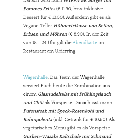
Danach wird Euch
WIPPN’BK Burger mit
Pommes Frites
(€ 11,90, bzw. inklusive
Dessert für € 13,50). Außerdem gibt es als
Vegane-Teller
Hühnerfrikasse von Seitan,
Erbsen und Möhren
(€ 8,90). In der Zeit
von 18 – 24 Uhr gilt die
Abendkarte
im
Restaurant am Ubierring.
Wagenhalle
: Das Team der Wagenhalle
serviert Euch heute die Kombination aus
einem
Glasnudelsalat mit Frühlingslauch
und Chili
als Vorspeise. Danach isst mann
Putensteak mit Speck-Rosenkohl und
Rahmpolenta
(inkl. Getränk für € 10,50). Als
vegetarisches Menü gibt es als Vorspeise
Gurken-Wasabi Kaltschale mit Schmand