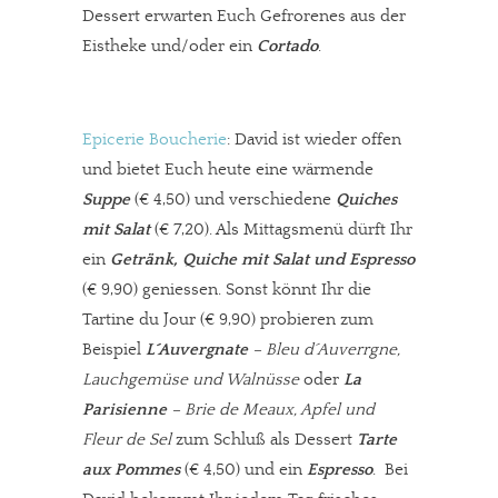
Dessert erwarten Euch Gefrorenes aus der
JETZT SPENDEN
Schon erledigt!
Eistheke und/oder ein
Cortado
.
Epicerie Boucherie
: David ist wieder offen
und bietet Euch heute eine wärmende
Suppe
(€ 4,50) und verschiedene
Quiches
mit Salat
(€ 7,20). Als Mittagsmenü dürft Ihr
ein
Getränk, Quiche mit Salat und Espresso
(€ 9,90) geniessen. Sonst könnt Ihr die
Tartine du Jour (€ 9,90) probieren zum
Beispiel
L´Auvergnate
– Bleu d´Auverrgne,
Lauchgemüse und Walnüsse
oder
La
Parisienne
– Brie de Meaux, Apfel und
Fleur de Sel
zum Schluß als Dessert
Tarte
aux Pommes
(€ 4,50) und ein
Espresso
. Bei