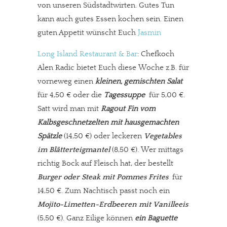
von unseren Südstadtwirten. Gutes Tun
kann auch gutes Essen kochen sein. Einen
guten Appetit wünscht Euch
Jasmin
Long Island Restaurant & Bar
:
Chefkoch
Alen Radic bietet Euch diese Woche z.B. für
vorneweg einen
kleinen, gemischten Salat
für 4,50 € oder die
Tagessuppe
für 5,00 €.
Satt wird man mit
Ragout Fin vom
Kalbsgeschnetzelten mit hausgemachten
Spätzle
(14,50 €) oder leckeren
Vegetables
im Blätterteigmantel
(8,50 €). Wer mittags
richtig Bock auf Fleisch hat, der bestellt
Burger oder Steak mit Pommes Frites
für
14,50 €. Zum Nachtisch passt noch ein
Mojito-Limetten-Erdbeeren mit Vanilleeis
(5,5
0 €). Ganz Eilige können
ein Baguette