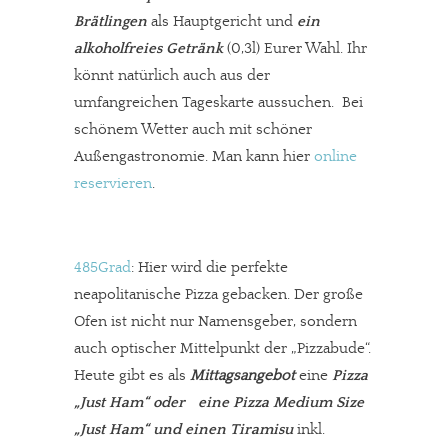
Solltest Du unsere unabhängige Berichterstattung schätzen,
Brätlingen
als Hauptgericht und
ein
kannst Du uns mit einer kleinen Spende unterstützen.
alkoholfreies Getränk
(0,3l) Eurer Wahl. Ihr
könnt natürlich auch aus der
Paypal - danke@meinesuedstadt.de
umfangreichen Tageskarte aussuchen. Bei
schönem Wetter auch mit schöner
JETZT SPENDEN
Schon erledigt!
Außengastronomie. Man kann hier
online
reservieren
.
485Grad
: Hier wird die perfekte
neapolitanische Pizza gebacken. Der große
Ofen ist nicht nur Namensgeber, sondern
auch optischer Mittelpunkt der „Pizzabude“.
Heute gibt es als
Mittagsangebot
eine
Pizza
„Just Ham“ oder eine Pizza Medium Size
„Just Ham“ und einen Tiramisu
inkl.