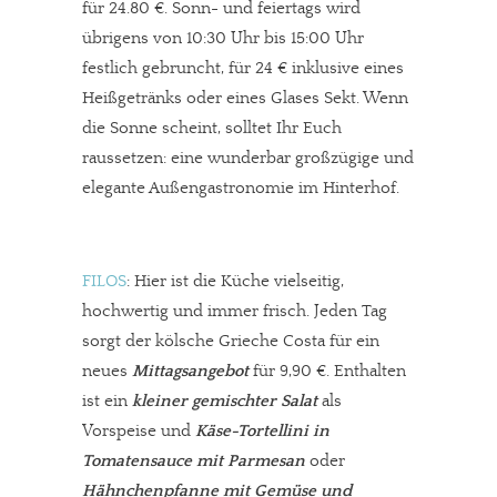
für 24.80 €. Sonn- und feiertags wird
übrigens von 10:30 Uhr bis 15:00 Uhr
festlich gebruncht, für 24 € inklusive eines
Heißgetränks oder eines Glases Sekt. Wenn
die Sonne scheint, solltet Ihr Euch
raussetzen: eine wunderbar großzügige und
elegante Außengastronomie im Hinterhof.
FILOS
: Hier ist die Küche vielseitig,
hochwertig und immer frisch. Jeden Tag
In eigener Sache
sorgt der kölsche Grieche Costa für ein
Dir gefällt unsere Arbeit?
neues
Mittagsangebot
für 9,90 €. Enthalten
ist ein
kleiner gemischter Salat
als
meinesuedstadt.de finanziert sich durch Partnerprofile und
Vorspeise und
Käse-Tortellini in
Werbung. Beide Einnahmequellen sind in den letzten Monaten
Tomatensauce mit Parmesan
oder
stark zurückgegangen.
Hähnchenpfanne mit Gemüse und