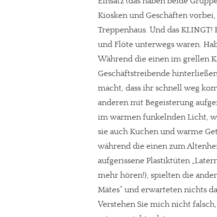
Einsatz (das haben beide Grupp
Kiosken und Geschäften vorbei, 
Paypal - danke@meinesuedstadt.de
Treppenhaus. Und das KLINGT! Rü
und Flöte unterwegs waren. Habe
JETZT SPENDEN
Schon erledi
Während die einen im grellen Ki
Geschäftstreibende hinterließen
macht, dass ihr schnell weg ko
anderen mit Begeisterung aufge
im warmen funkelnden Licht, 
sie auch Kuchen und warme Getr
während die einen zum Altenh
aufgerissene Plastiktüten „Later
mehr hören!), spielten die ande
Mätes“ und erwarteten nichts da
Verstehen Sie mich nicht falsch