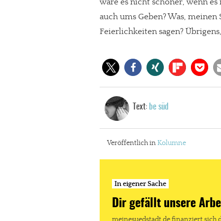
wäre es nicht schöner, wenn es 
auch ums Geben? Was, meinen Si
Feierlichkeiten sagen? Übrigens,
Text:
be süd
Veröffentlich in
Kolumne
In eigener Sache
Dir gefällt unsere Arbe
meinesuedstadt.de finanziert sich 