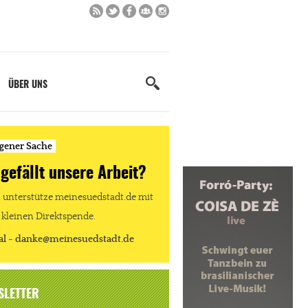
ÜBER UNS
igener Sache
 gefällt unsere Arbeit?
unterstütze meinesuedstadt.de mit
 kleinen Direktspende.
al - danke@meinesuedstadt.de
SLETTER