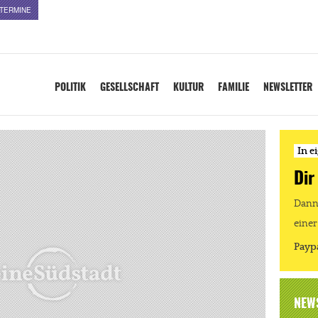
TERMINE
POLITIK
GESELLSCHAFT
KULTUR
FAMILIE
NEWSLETTER
In e
Dir
Dann 
einer
Payp
NEW