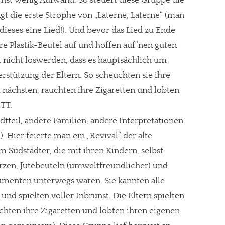
hst wenig Aufwand. So steuert diese Gruppe die
gt die erste Strophe von „Laterne, Laterne“ (man
ieses eine Lied!). Und bevor das Lied zu Ende
hre Plastik-Beutel auf und hoffen auf ’nen guten
l nicht loswerden, dass es hauptsächlich um
rstützung der Eltern. So scheuchten sie ihre
nächsten, rauchten ihre Zigaretten und lobten
ITT.
teil, andere Familien, andere Interpretationen
). Hier feierte man ein „Revival“ der alte
um Südstädter, die mit ihren Kindern, selbst
erzen, Jutebeuteln (umweltfreundlicher) und
menten unterwegs waren. Sie kannten alle
re Arbeit?
nd spielten voller Inbrunst. Die Eltern spielten
ch Partnerprofile und Werbung. Beide Einnahmequellen sind in den let
auchten ihre Zigaretten und lobten ihren eigenen
erstattung schätzen, kannst Du uns mit einer kleinen Spende unterstüt