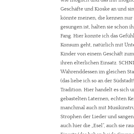
wie möglich und das mit möglic
Geschäfte und Kioske an und sin
könnte meinen, die kennen nur d
gesungen ist, halten sie schon i
Fang. Hier konnte ich das Gefüh
Konsum geht, natürlich mit Unte
Kinder von einem Geschäft zum 
ihren elterlichen Einsatz. SCHN
Währenddessen im gleichen Stadt
(das liebe ich so an der Südstadt!
Tradition. Hier handelt es sich 
In eigener Sache
gebastelten Laternen, echten K
manchmal auch mit Musikinstru
Dir gefällt unse
Strophen der Lieder und sangen u
meinesuedstadt.de finanziert sich dur
auch hier die „Esel“, auch sie r
Solltest Du unsere unabhängige Bericht