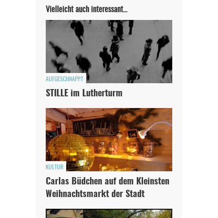
Vielleicht auch interessant…
In eigener Sache
Dir gefällt unsere Arbeit?
meinesuedstadt.de finanziert sich durch Partnerprofile und
Werbung. Beide Einnahmequellen sind in den letzten Monaten
AUFGESCHNAPPT
stark zurückgegangen.
STILLE im Lutherturm
Solltest Du unsere unabhängige Berichterstattung schätzen,
kannst Du uns mit einer kleinen Spende unterstützen.
Paypal - danke@meinesuedstadt.de
JETZT SPENDEN
Schon erledigt!
KULTUR
Carlas Büdchen auf dem Kleinsten
Weihnachtsmarkt der Stadt