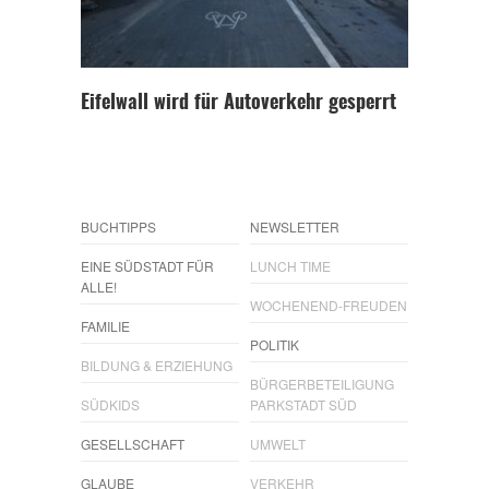
Eifelwall wird für Autoverkehr gesperrt
BUCHTIPPS
NEWSLETTER
EINE SÜDSTADT FÜR
LUNCH TIME
ALLE!
WOCHENEND-FREUDEN
FAMILIE
POLITIK
BILDUNG & ERZIEHUNG
BÜRGERBETEILIGUNG
SÜDKIDS
PARKSTADT SÜD
GESELLSCHAFT
UMWELT
GLAUBE
VERKEHR