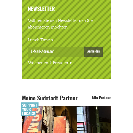
NEWSLETTER
Wählen Sie den Newsletter den Sie
abonnieren möchten.
Lunch Time
Anmelden
Wochenend-Freuden
Meine Südstadt Partner
Alle Partner