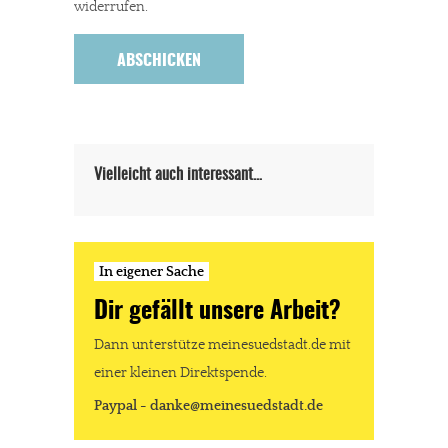
widerrufen.
In eigener Sache
Dir gefällt unsere Arbeit?
meinesuedstadt.de finanziert sich durch Partnerprofile und
Werbung. Beide Einnahmequellen sind in den letzten Monaten
Vielleicht auch interessant…
stark zurückgegangen.
Solltest Du unsere unabhängige Berichterstattung schätzen,
kannst Du uns mit einer kleinen Spende unterstützen.
In eigener Sache
Paypal - danke@meinesuedstadt.de
Dir gefällt unsere Arbeit?
Dann unterstütze meinesuedstadt.de mit
JETZT SPENDEN
Schon erledigt!
einer kleinen Direktspende.
Paypal - danke@meinesuedstadt.de