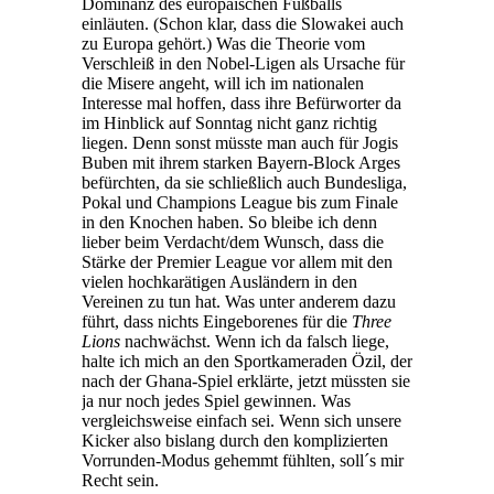
Dominanz des europäischen Fußballs
einläuten. (Schon klar, dass die Slowakei auch
zu Europa gehört.) Was die Theorie vom
Verschleiß in den Nobel-Ligen als Ursache für
die Misere angeht, will ich im nationalen
Interesse mal hoffen, dass ihre Befürworter da
im Hinblick auf Sonntag nicht ganz richtig
liegen. Denn sonst müsste man auch für Jogis
Buben mit ihrem starken Bayern-Block Arges
befürchten, da sie schließlich auch Bundesliga,
Pokal und Champions League bis zum Finale
in den Knochen haben. So bleibe ich denn
lieber beim Verdacht/dem Wunsch, dass die
Stärke der Premier League vor allem mit den
vielen hochkarätigen Ausländern in den
Vereinen zu tun hat. Was unter anderem dazu
führt, dass nichts Eingeborenes für die
Three
Lions
nachwächst. Wenn ich da falsch liege,
halte ich mich an den Sportkameraden Özil, der
nach der Ghana-Spiel erklärte, jetzt müssten sie
ja nur noch jedes Spiel gewinnen. Was
vergleichsweise einfach sei. Wenn sich unsere
Kicker also bislang durch den komplizierten
Vorrunden-Modus gehemmt fühlten, soll´s mir
Recht sein.