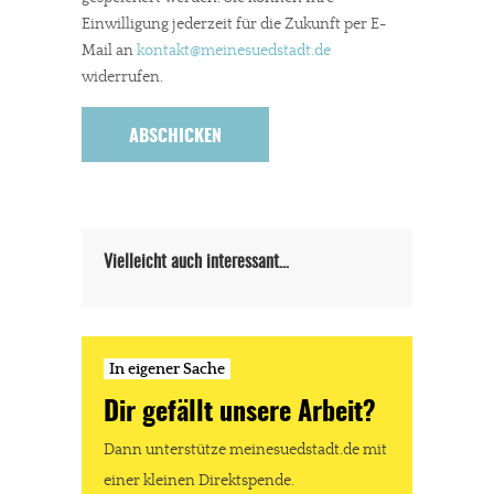
Einwilligung jederzeit für die Zukunft per E-
Mail an
kontakt
@meinesuedstadt.de
widerrufen.
In eigener Sache
Dir gefällt unsere Arbeit?
meinesuedstadt.de finanziert sich durch Partnerprofile und
Werbung. Beide Einnahmequellen sind in den letzten Monaten
stark zurückgegangen.
Vielleicht auch interessant…
Solltest Du unsere unabhängige Berichterstattung schätzen,
kannst Du uns mit einer kleinen Spende unterstützen.
Paypal - danke@meinesuedstadt.de
In eigener Sache
Dir gefällt unsere Arbeit?
JETZT SPENDEN
Schon erledigt!
Dann unterstütze meinesuedstadt.de mit
einer kleinen Direktspende.