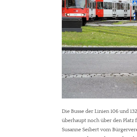
In eigener Sache
Die Busse der Linien 106 und 13
Dir gefällt unse
überhaupt noch über den Platz f
meinesuedstadt.de finanziert sich dur
Susanne Seibert vom Bürgervere
Solltest Du unsere unabhängige Bericht