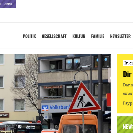
TERMINE
POLITIK
GESELLSCHAFT
KULTUR
FAMILIE
NEWSLETTER
In e
Dir
Dann 
einer
Payp
NEW