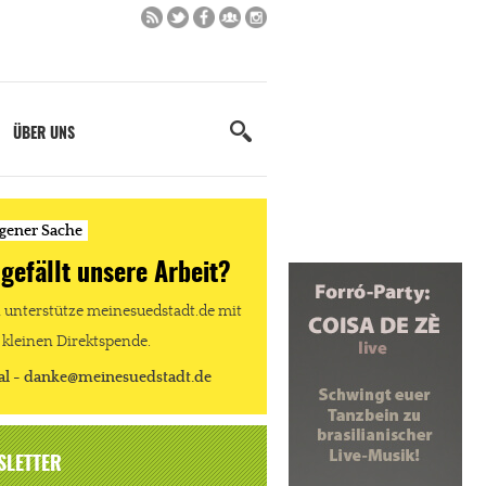
ÜBER UNS
igener Sache
 gefällt unsere Arbeit?
unterstütze meinesuedstadt.de mit
 kleinen Direktspende.
al - danke@meinesuedstadt.de
SLETTER