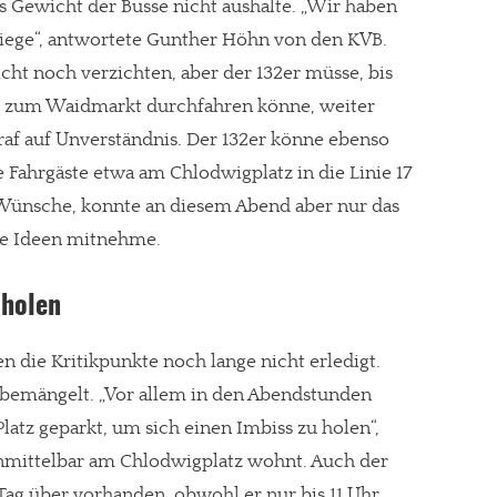
s Gewicht der Busse nicht aushalte. „Wir haben
tiege“, antwortete Gunther Höhn von den KVB.
cht noch verzichten, aber der 132er müsse, bis
s zum Waidmarkt durchfahren könne, weiter
gt!
traf auf Unverständnis. Der 132er könne ebenso
 Fahrgäste etwa am Chlodwigplatz in die Linie 17
e Wünsche, konnte an diesem Abend aber nur das
ie Ideen mitnehme.
 holen
n die Kritikpunkte noch lange nicht erledigt.
bemängelt. „Vor allem in den Abendstunden
latz geparkt, um sich einen Imbiss zu holen“,
nmittelbar am Chlodwigplatz wohnt. Auch der
Tag über vorhanden, obwohl er nur bis 11 Uhr