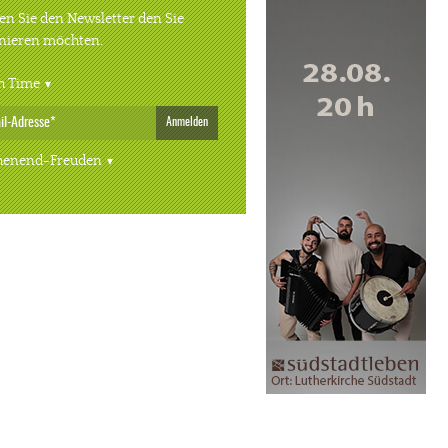
n Sie den Newsletter den Sie
nieren möchten.
h Time
Anmelden
enend-Freuden