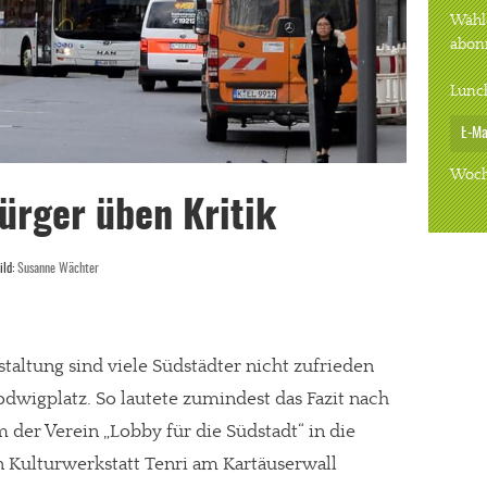
Wähle
abon
Lunc
Woch
ürger üben Kritik
ild:
Susanne Wächter
altung sind viele Südstädter nicht zufrieden
dwigplatz. So lautete zumindest das Fazit nach
der Verein „Lobby für die Südstadt“ in die
Kulturwerkstatt Tenri am Kartäuserwall