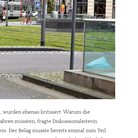
2, wurden ebenso kritisiert. Warum die
re Arbeit?
ahren müssten, fragte Diskussionsleiterin
ch Partnerprofile und Werbung. Beide Einnahmequellen sind in den let
in. Der Belag musste bereits einmal zum Teil
erstattung schätzen, kannst Du uns mit einer kleinen Spende unterstüt