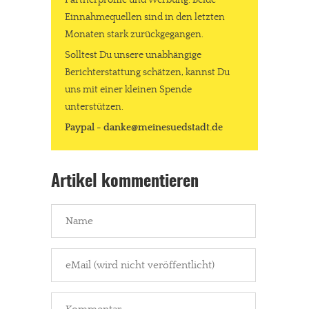
Einnahmequellen sind in den letzten
Monaten stark zurückgegangen.
Solltest Du unsere unabhängige
Berichterstattung schätzen, kannst Du
uns mit einer kleinen Spende
In eigener Sache
unterstützen.
Dir gefällt unsere Arbeit?
Paypal - danke@meinesuedstadt.de
meinesuedstadt.de finanziert sich durch Partnerprofile und
Werbung. Beide Einnahmequellen sind in den letzten Monaten
Artikel kommentieren
stark zurückgegangen.
Solltest Du unsere unabhängige Berichterstattung schätzen,
kannst Du uns mit einer kleinen Spende unterstützen.
Paypal - danke@meinesuedstadt.de
JETZT SPENDEN