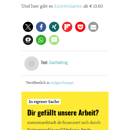
Und hier gibt es
Eintrittskarten
ab € 13,50.
Text:
Gastbeitrag
Veröffentlich in
Aufgeschnappt
In eigener Sache
Dir gefällt unsere Arbeit?
meinesuedstadt.de finanziert sich durch
Partnerprofile und Werbung. Beide