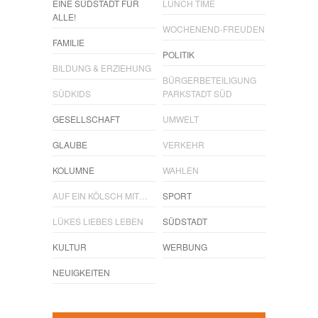
EINE SÜDSTADT FÜR
LUNCH TIME
ALLE!
WOCHENEND-FREUDEN
FAMILIE
POLITIK
BILDUNG & ERZIEHUNG
BÜRGERBETEILIGUNG
SÜDKIDS
PARKSTADT SÜD
GESELLSCHAFT
UMWELT
GLAUBE
VERKEHR
KOLUMNE
WAHLEN
AUF EIN KÖLSCH MIT…
SPORT
LÜKES LIEBES LEBEN
SÜDSTADT
KULTUR
WERBUNG
NEUIGKEITEN