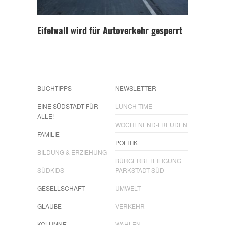
Eifelwall wird für Autoverkehr gesperrt
BUCHTIPPS
NEWSLETTER
EINE SÜDSTADT FÜR
LUNCH TIME
ALLE!
WOCHENEND-FREUDEN
FAMILIE
POLITIK
BILDUNG & ERZIEHUNG
BÜRGERBETEILIGUNG
SÜDKIDS
PARKSTADT SÜD
GESELLSCHAFT
UMWELT
GLAUBE
VERKEHR
KOLUMNE
WAHLEN