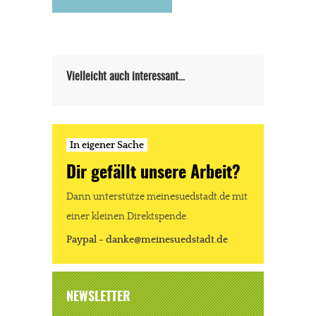
In eigener Sache
Dir gefällt unsere Arbeit?
meinesuedstadt.de finanziert sich durch Partnerprofile und
Vielleicht auch interessant…
Werbung. Beide Einnahmequellen sind in den letzten Monaten
stark zurückgegangen.
Solltest Du unsere unabhängige Berichterstattung schätzen,
In eigener Sache
kannst Du uns mit einer kleinen Spende unterstützen.
Dir gefällt unsere Arbeit?
Paypal - danke@meinesuedstadt.de
Dann unterstütze meinesuedstadt.de mit
einer kleinen Direktspende.
JETZT SPENDEN
Schon erledigt!
Paypal - danke@meinesuedstadt.de
NEWSLETTER