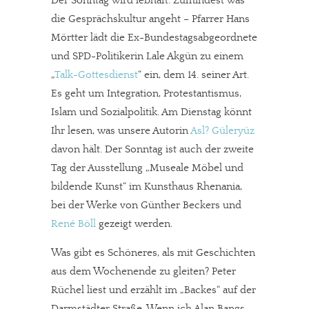
Der Sonntag wird lebhaft. Zumindest was
die Gesprächskultur angeht – Pfarrer Hans
Mörtter lädt die Ex-Bundestagsabgeordnete
und SPD-Politikerin Lale Akgün zu einem
„
Talk-Gottesdienst
“ ein, dem 14. seiner Art.
Es geht um Integration, Protestantismus,
Islam und Sozialpolitik. Am Dienstag könnt
Ihr lesen, was unsere Autorin
Asl? Güleryüz
davon hält. Der Sonntag ist auch der zweite
Tag der Ausstellung „Museale Möbel und
bildende Kunst“ im Kunsthaus Rhenania,
bei der Werke von Günther Beckers und
René Böll
gezeigt werden.
Was gibt es Schöneres, als mit Geschichten
aus dem Wochenende zu gleiten? Peter
Rüchel liest und erzählt im „Backes“ auf der
Darmstädter Straße. Wenn ich Alan Bangs