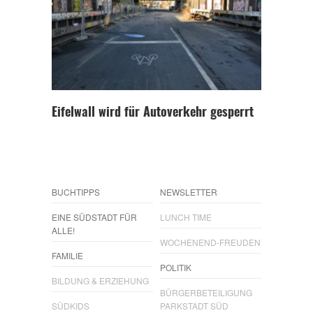
Eifelwall wird für Autoverkehr gesperrt
BUCHTIPPS
NEWSLETTER
EINE SÜDSTADT FÜR
LUNCH TIME
ALLE!
WOCHENEND-FREUDEN
FAMILIE
POLITIK
BILDUNG & ERZIEHUNG
BÜRGERBETEILIGUNG
SÜDKIDS
PARKSTADT SÜD