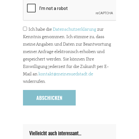
In eigener Sache
Ich habe die
Datenschutzerklärung
zur
Dir gefällt unsere Arbeit?
Kenntnis genommen. Ich stimme zu, dass
meine Angaben und Daten zur Beantwortung
meinesuedstadt.de finanziert sich durch Partnerprofile und
meiner Anfrage elektronisch erhoben und
Werbung. Beide Einnahmequellen sind in den letzten Monaten
gespeichert werden. Sie können Ihre
stark zurückgegangen.
Einwilligung jederzeit für die Zukunft per E-
Mail an
kontakt
@meinesuedstadt.de
Solltest Du unsere unabhängige Berichterstattung schätzen,
widerrufen.
kannst Du uns mit einer kleinen Spende unterstützen.
Paypal - danke@meinesuedstadt.de
JETZT SPENDEN
Schon erledigt!
Vielleicht auch interessant…