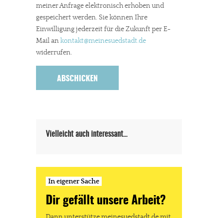
stark zurückgegangen.
meiner Anfrage elektronisch erhoben und
gespeichert werden. Sie können Ihre
Solltest Du unsere unabhängige Berichterstattung schätzen,
Einwilligung jederzeit für die Zukunft per E-
kannst Du uns mit einer kleinen Spende unterstützen.
Mail an
kontakt
@meinesuedstadt.de
Paypal - danke@meinesuedstadt.de
widerrufen.
JETZT SPENDEN
Schon erledigt!
Vielleicht auch interessant…
In eigener Sache
Dir gefällt unsere Arbeit?
Dann unterstütze meinesuedstadt.de mit