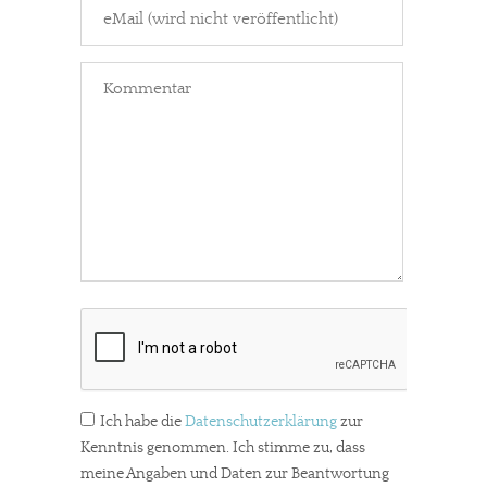
In eigener Sache
Dir gefällt unsere Arbeit?
Ich habe die
Datenschutzerklärung
zur
meinesuedstadt.de finanziert sich durch Partnerprofile und
Kenntnis genommen. Ich stimme zu, dass
Werbung. Beide Einnahmequellen sind in den letzten Monaten
meine Angaben und Daten zur Beantwortung