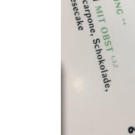
In eigener Sache
Dir gefällt unse
meinesuedstadt.de finanziert sich dur
Solltest Du unsere unabhängige Bericht