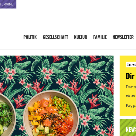
TERMINE
POLITIK
GESELLSCHAFT
KULTUR
FAMILIE
NEWSLETTER
In e
Dir
Dann 
einer
Payp
NEW