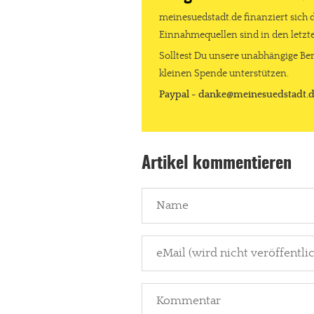
meinesuedstadt.de finanziert sich 
Einnahmequellen sind in den letz
Solltest Du unsere unabhängige Ber
kleinen Spende unterstützen.
Paypal - danke@meinesuedstadt.
Artikel kommentieren