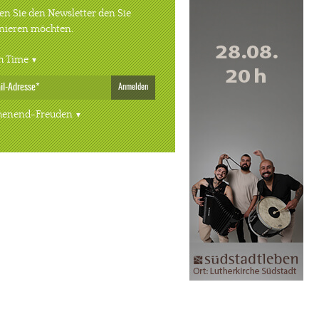
n Sie den Newsletter den Sie
nieren möchten.
h Time
Anmelden
enend-Freuden