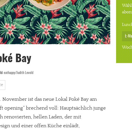
Wähle
abon
Lunc
Woch
oké Bay
ld:
eathappy/Judith Levold
te
. November ist das neue Lokal Poké Bay am
ft opening“ brechend voll: Hauptsächlich junge
h renovierten, hellen Laden, der mit
ign und einer offen Küche einlädt,