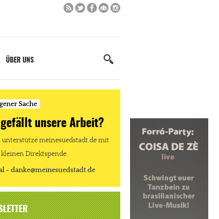
ÜBER UNS
igener Sache
 gefällt unsere Arbeit?
unterstütze meinesuedstadt.de mit
 kleinen Direktspende.
al - danke@meinesuedstadt.de
SLETTER