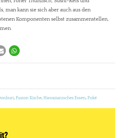
nen, roher Thunfisch, Sushi-Reis und
ls, man kann sie sich aber auch aus den
ebotenen Komponenten selbst zusammenstellen,
hmen.
onburi
,
Fusion Küche
,
Hawaiianisches Essen
,
Poké
it?