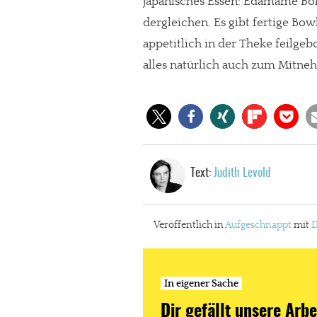
japanisches Essen: Edamame Boh
dergleichen. Es gibt fertige Bow
appetitlich in der Theke feilg
alles natürlich auch zum Mitne
Text:
Judith Levold
Veröffentlich in
Aufgeschnappt
mit
D
In eigener Sache
Dir gefällt unsere Arbe