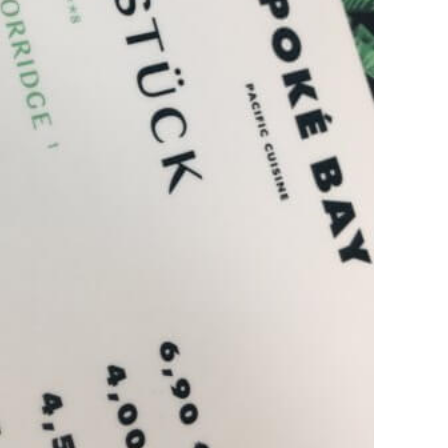
re Arbeit?
ch Partnerprofile und Werbung. Beide Einnahmequellen sind in den let
erstattung schätzen, kannst Du uns mit einer kleinen Spende unterstüt