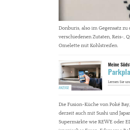
Paypal - danke@meinesuedstadt.de
Donburis, also im Gegensatz zu
JETZT SPENDEN
Schon erledi
verschiedenen Zutaten, Reis-, Q
Omelette mit Kohlstreifen.
Parkpla
Die Fusion-Küche von Poké Bay
derzeit auch mit Sushi und Jap
Supermärkte wie REWE oder EDEK