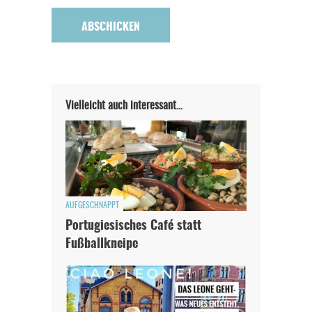
Werbung. Beide Einnahmequellen sind in den letzten Monaten
stark zurückgegangen.
Solltest Du unsere unabhängige Berichterstattung schätzen,
kannst Du uns mit einer kleinen Spende unterstützen.
Paypal - danke@meinesuedstadt.de
Vielleicht auch interessant…
JETZT SPENDEN
Schon erledigt!
AUFGESCHNAPPT
Portugiesisches Café statt
Fußballkneipe