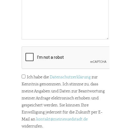
Ich habe die
Datenschutzerklärung
zur
Kenntnis genommen. Ich stimme zu, dass
meine Angaben und Daten zur Beantwortung
In eigener Sache
meiner Anfrage elektronisch erhoben und
gespeichert werden. Sie können Ihre
Dir gefällt unsere Arbeit?
Einwilligung jederzeit für die Zukunft per E-
Mail an
kontakt
@meinesuedstadt.de
meinesuedstadt.de finanziert sich durch Partnerprofile und
widerrufen.