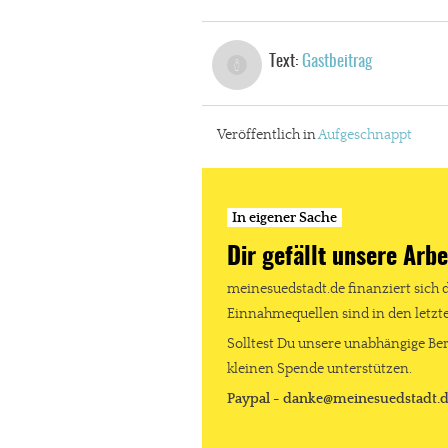
Text:
Gastbeitrag
Veröffentlich in
Aufgeschnappt
In eigener Sache
Dir gefällt unsere Arbe
meinesuedstadt.de finanziert sich 
Einnahmequellen sind in den letz
In eigener Sache
Solltest Du unsere unabhängige Ber
Dir gefällt unse
kleinen Spende unterstützen.
Paypal - danke@meinesuedstadt.
meinesuedstadt.de finanziert sich dur
Solltest Du unsere unabhängige Bericht