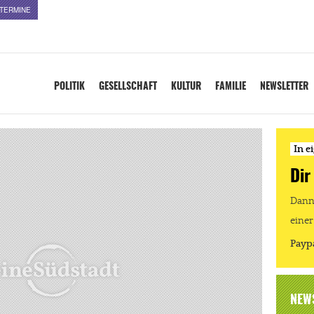
TERMINE
POLITIK
GESELLSCHAFT
KULTUR
FAMILIE
NEWSLETTER
In e
Dir
Dann 
einer
Payp
NEW