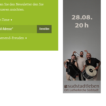
n Sie den Newsletter den Sie
nieren möchten.
h Time
Anmelden
enend-Freuden