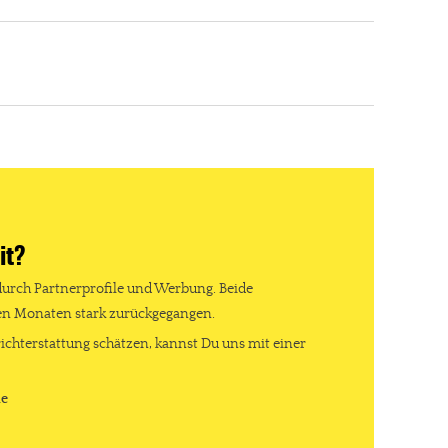
it?
durch Partnerprofile und Werbung. Beide
ten Monaten stark zurückgegangen.
ichterstattung schätzen, kannst Du uns mit einer
re Arbeit?
de
ch Partnerprofile und Werbung. Beide Einnahmequellen sind in den let
erstattung schätzen, kannst Du uns mit einer kleinen Spende unterstüt