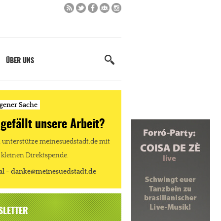
ÜBER UNS
igener Sache
 gefällt unsere Arbeit?
unterstütze meinesuedstadt.de mit
 kleinen Direktspende.
al - danke@meinesuedstadt.de
SLETTER