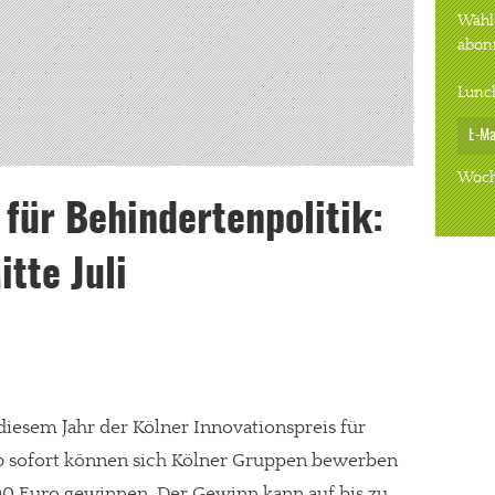
Wähle
abon
Lunc
Woch
 für Behindertenpolitik:
tte Juli
diesem Jahr der Kölner Innovationspreis für
Ab sofort können sich Kölner Gruppen bewerben
000 Euro gewinnen. Der Gewinn kann auf bis zu