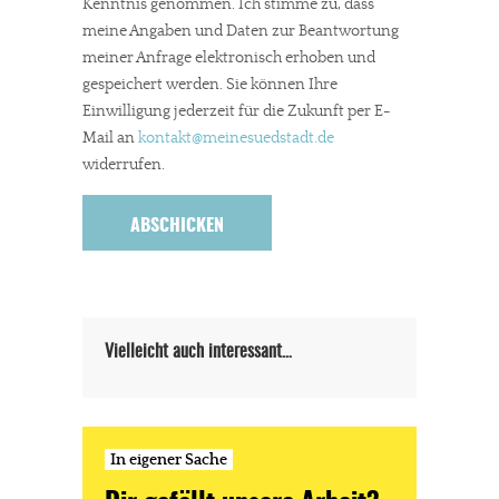
Kenntnis genommen. Ich stimme zu, dass
meine Angaben und Daten zur Beantwortung
meiner Anfrage elektronisch erhoben und
gespeichert werden. Sie können Ihre
Einwilligung jederzeit für die Zukunft per E-
In eigener Sache
Mail an
kontakt
@meinesuedstadt.de
Dir gefällt unsere Arbeit?
widerrufen.
meinesuedstadt.de finanziert sich durch Partnerprofile und
Werbung. Beide Einnahmequellen sind in den letzten Monaten
stark zurückgegangen.
Solltest Du unsere unabhängige Berichterstattung schätzen,
kannst Du uns mit einer kleinen Spende unterstützen.
Vielleicht auch interessant…
Paypal - danke@meinesuedstadt.de
In eigener Sache
JETZT SPENDEN
Schon erledigt!