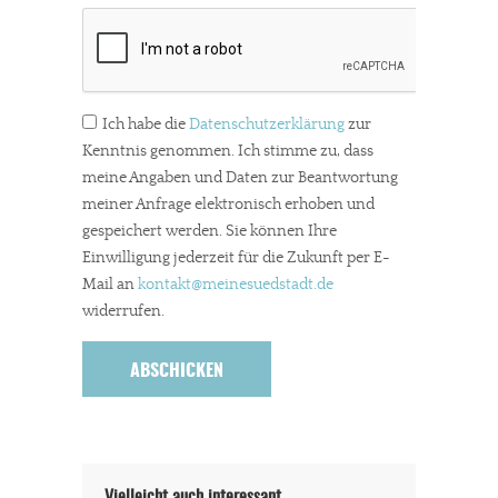
Ich habe die
Datenschutzerklärung
zur
Kenntnis genommen. Ich stimme zu, dass
meine Angaben und Daten zur Beantwortung
In eigener Sache
meiner Anfrage elektronisch erhoben und
gespeichert werden. Sie können Ihre
Dir gefällt unsere Arbeit?
Einwilligung jederzeit für die Zukunft per E-
Mail an
kontakt
@meinesuedstadt.de
meinesuedstadt.de finanziert sich durch Partnerprofile und
widerrufen.
Werbung. Beide Einnahmequellen sind in den letzten Monaten
stark zurückgegangen.
Solltest Du unsere unabhängige Berichterstattung schätzen,
kannst Du uns mit einer kleinen Spende unterstützen.
Paypal - danke@meinesuedstadt.de
Vielleicht auch interessant…