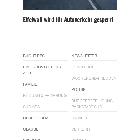
Eifelwall wird für Autoverkehr gesperrt
BUCHTIPPS
NEWSLETTER
EINE SÜDSTADT FÜR
LUNCH TIME
ALLE!
WOCHENEND-FREUDEN
FAMILIE
POLITIK
BILDUNG & ERZIEHUNG
BÜRGERBETEILIGUNG
SÜDKIDS
PARKSTADT SÜD
GESELLSCHAFT
UMWELT
GLAUBE
VERKEHR