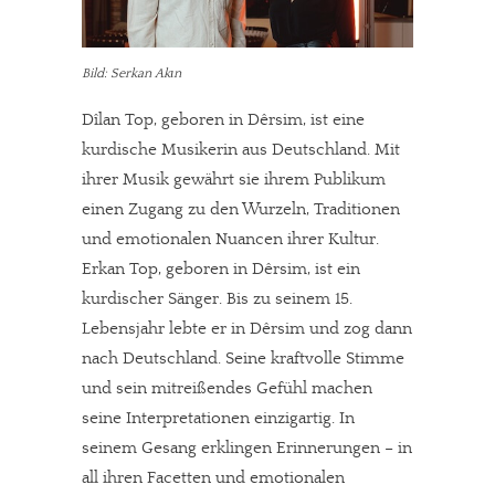
Bild: Serkan Akın
Dîlan Top, geboren in Dêrsim, ist eine
kurdische Musikerin aus Deutschland. Mit
ihrer Musik gewährt sie ihrem Publikum
einen Zugang zu den Wurzeln, Traditionen
und emotionalen Nuancen ihrer Kultur.
Erkan Top, geboren in Dêrsim, ist ein
kurdischer Sänger. Bis zu seinem 15.
In eigener Sache
Lebensjahr lebte er in Dêrsim und zog dann
nach Deutschland. Seine kraftvolle Stimme
Dir gefällt unsere Arbeit?
und sein mitreißendes Gefühl machen
seine Interpretationen einzigartig. In
meinesuedstadt.de finanziert sich durch Partnerprofile und
seinem Gesang erklingen Erinnerungen – in
Werbung. Beide Einnahmequellen sind in den letzten Monaten
all ihren Facetten und emotionalen
stark zurückgegangen.