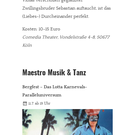
Violas verschollen geglaubter
Solltest Du unsere unabhängige Berichterstattung schätzen,
Zwillingsbruder Sebastian auftaucht, ist das
kannst Du uns mit einer kleinen Spende unterstützen.
(Liebes-) Durcheinander perfekt.
Paypal - danke@meinesuedstadt.de
Kosten: 10-15 Euro
Comedia Theater, Vondelstraße 4-8, 50677
Köln
JETZT SPENDEN
Schon erledigt!
Maestro Musik & Tanz
Bergfest – Das Lotta Karnevals-
Paralleluniversum
11.7. ab 19 Uhr