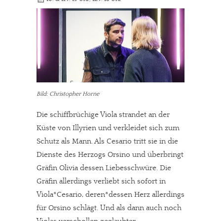
Bild: Christopher Horne
Die schiffbrüchige Viola strandet an der
Küste von Illyrien und verkleidet sich zum
Schutz als Mann. Als Cesario tritt sie in die
In eigener Sache
Dienste des Herzogs Orsino und überbringt
Dir gefällt unsere Arbeit?
Gräfin Olivia dessen Liebesschwüre. Die
Gräfin allerdings verliebt sich sofort in
meinesuedstadt.de finanziert sich durch Partnerprofile und
Viola*Cesario, deren*dessen Herz allerdings
Werbung. Beide Einnahmequellen sind in den letzten Monaten
für Orsino schlägt. Und als dann auch noch
stark zurückgegangen.