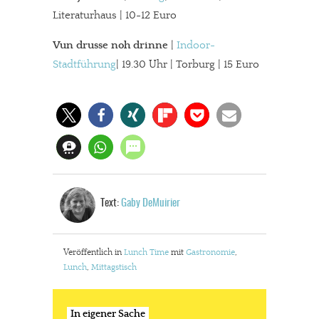
Literaturhaus | 10-12 Euro
Vun drusse noh drinne
|
Indoor-
Stadtführung
| 19.30 Uhr | Torburg | 15 Euro
Text:
Gaby DeMuirier
In eigener Sache
Dir gefällt unsere Arbeit?
Veröffentlich in
Lunch Time
mit
Gastronomie
,
Lunch
,
Mittagstisch
meinesuedstadt.de finanziert sich durch Partnerprofile und
Werbung. Beide Einnahmequellen sind in den letzten Monaten
In eigener Sache
stark zurückgegangen.