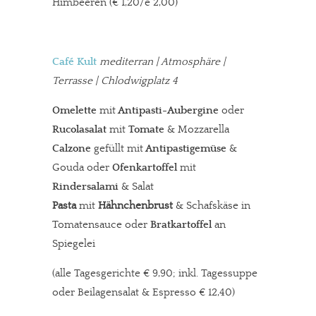
Himbeeren (€ 1,20/e 2,00)
Café Kult
mediterran
| Atmosphäre |
Terrasse | Chlodwigplatz 4
Omelette
mit
Antipasti-Aubergine
oder
Rucolasalat
mit
Tomate
& Mozzarella
Calzone
gefüllt mit
Antipastigemüse
&
Gouda oder
Ofenkartoffel
mit
Rindersalami
& Salat
Pasta
mit
Hähnchenbrust
& Schafskäse in
Tomatensauce oder
Bratkartoffel
an
Spiegelei
(alle Tagesgerichte € 9,90; inkl. Tagessuppe
oder Beilagensalat & Espresso € 12,40)