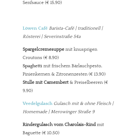
Senfsauce
(€ 15,90)
Löwen Café
Barista-Café
| traditionell |
Rösterei | Severinstraße 54a
Spargelcremesuppe
mit knusprigen
Croutons (€ 8,90)
Spaghetti
mit frischem Bärlauchpesto,
Pinienkernen & Zitronenzesten
(€ 13,90)
Stulle mit Camembert
& Preiselbeeren (€
9,90)
Veedelgulasch
Gulasch mit & ohne Fleisch |
Homemade | Merowinger Straße 9
Rindergulasch vom Charolais-Rind
mit
Baguette (€ 10,50)