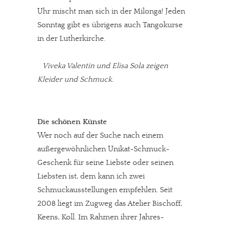
Uhr mischt man sich in der Milonga! Jeden
Sonntag gibt es übrigens auch Tangokurse
in der Lutherkirche.
Viveka Valentin und Elisa Sola zeigen
Kleider und Schmuck.
In eigener Sache
Die schönen Künste
Dir gefällt unsere Arbeit?
Wer noch auf der Suche nach einem
außergewöhnlichen Unikat-Schmuck-
meinesuedstadt.de finanziert sich durch Partnerprofile und
Geschenk für seine Liebste oder seinen
Werbung. Beide Einnahmequellen sind in den letzten Monaten
Liebsten ist, dem kann ich zwei
stark zurückgegangen.
Schmuckausstellungen empfehlen. Seit
Solltest Du unsere unabhängige Berichterstattung schätzen,
2008 liegt im Zugweg das Atelier Bischoff,
kannst Du uns mit einer kleinen Spende unterstützen.
Keens, Koll. Im Rahmen ihrer Jahres-
Paypal - danke@meinesuedstadt.de