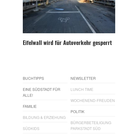
Eifelwall wird für Autoverkehr gesperrt
BUCHTIPPS
NEWSLETTER
EINE SÜDSTADT FÜR
LUNCH TIME
ALLE!
WOCHENEND-FREUDEN
FAMILIE
POLITIK
BILDUNG & ERZIEHUNG
BÜRGERBETEILIGUNG
SÜDKIDS
PARKSTADT SÜD