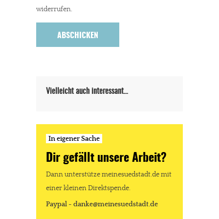
widerrufen.
In eigener Sache
Dir gefällt unsere Arbeit?
meinesuedstadt.de finanziert sich durch Partnerprofile und
Werbung. Beide Einnahmequellen sind in den letzten Monaten
Vielleicht auch interessant…
stark zurückgegangen.
Solltest Du unsere unabhängige Berichterstattung schätzen,
kannst Du uns mit einer kleinen Spende unterstützen.
In eigener Sache
Paypal - danke@meinesuedstadt.de
Dir gefällt unsere Arbeit?
Dann unterstütze meinesuedstadt.de mit
JETZT SPENDEN
Schon erledigt!
einer kleinen Direktspende.
Paypal - danke@meinesuedstadt.de