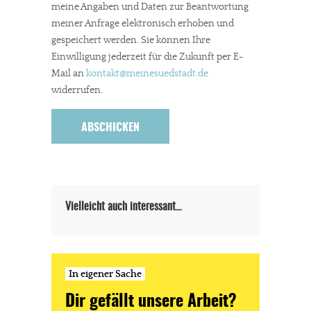
meine Angaben und Daten zur Beantwortung
meiner Anfrage elektronisch erhoben und
gespeichert werden. Sie können Ihre
Einwilligung jederzeit für die Zukunft per E-
In eigener Sache
Mail an
kontakt
@meinesuedstadt.de
widerrufen.
Dir gefällt unsere Arbeit?
meinesuedstadt.de finanziert sich durch Partnerprofile und
Werbung. Beide Einnahmequellen sind in den letzten Monaten
stark zurückgegangen.
Solltest Du unsere unabhängige Berichterstattung schätzen,
Vielleicht auch interessant…
kannst Du uns mit einer kleinen Spende unterstützen.
Paypal - danke@meinesuedstadt.de
In eigener Sache
JETZT SPENDEN
Schon erledigt!
Dir gefällt unsere Arbeit?