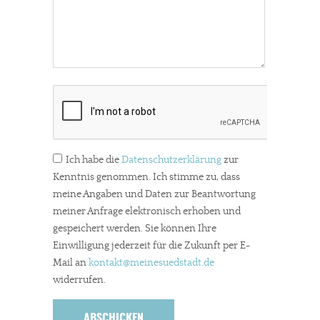
Werbung. Beide Einnahmequellen sind in den letzten Monaten
stark zurückgegangen.
Solltest Du unsere unabhängige Berichterstattung schätzen,
kannst Du uns mit einer kleinen Spende unterstützen.
Paypal - danke@meinesuedstadt.de
JETZT SPENDEN
Schon erledigt!
Ich habe die
Datenschutzerklärung
zur
Kenntnis genommen. Ich stimme zu, dass
meine Angaben und Daten zur Beantwortung
meiner Anfrage elektronisch erhoben und
gespeichert werden. Sie können Ihre
Einwilligung jederzeit für die Zukunft per E-
Mail an
kontakt
@meinesuedstadt.de
widerrufen.