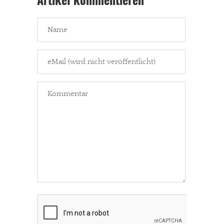
Artikel kommentieren
In eigener Sache
Dir gefällt unsere Arbeit?
meinesuedstadt.de finanziert sich durch Partnerprofile und
Werbung. Beide Einnahmequellen sind in den letzten Monaten
stark zurückgegangen.
Solltest Du unsere unabhängige Berichterstattung schätzen,
kannst Du uns mit einer kleinen Spende unterstützen.
Paypal - danke@meinesuedstadt.de
JETZT SPENDEN
Schon erledigt!