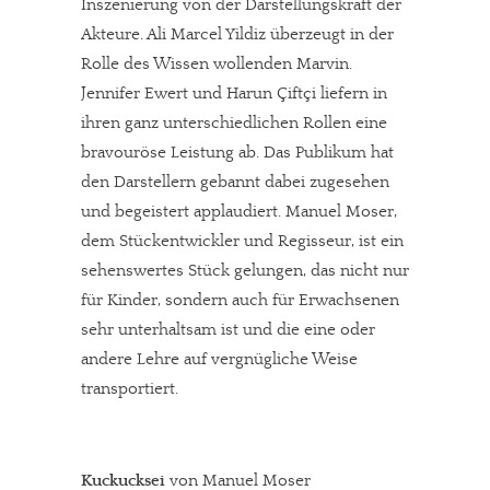
Inszenierung von der Darstellungskraft der
Dir gefällt unsere Arbeit?
Akteure. Ali Marcel Yildiz überzeugt in der
Rolle des Wissen wollenden Marvin.
meinesuedstadt.de finanziert sich durch Partnerprofile und
Jennifer Ewert und Harun Çiftçi liefern in
Werbung. Beide Einnahmequellen sind in den letzten Monaten
ihren ganz unterschiedlichen Rollen eine
stark zurückgegangen.
bravouröse Leistung ab. Das Publikum hat
Solltest Du unsere unabhängige Berichterstattung schätzen,
den Darstellern gebannt dabei zugesehen
kannst Du uns mit einer kleinen Spende unterstützen.
und begeistert applaudiert. Manuel Moser,
Paypal - danke@meinesuedstadt.de
dem Stückentwickler und Regisseur, ist ein
sehenswertes Stück gelungen, das nicht nur
für Kinder, sondern auch für Erwachsenen
JETZT SPENDEN
Schon erledigt!
sehr unterhaltsam ist und die eine oder
andere Lehre auf vergnügliche Weise
transportiert.
Kuckucksei
von Manuel Moser