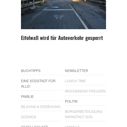
Eifelwall wird für Autoverkehr gesperrt
BUCHTIPPS
NEWSLETTER
EINE SÜDSTADT FÜR
LUNCH TIME
ALLE!
WOCHENEND-FREUDEN
FAMILIE
POLITIK
BILDUNG & ERZIEHUNG
BÜRGERBETEILIGUNG
SÜDKIDS
PARKSTADT SÜD
GESELLSCHAFT
UMWELT